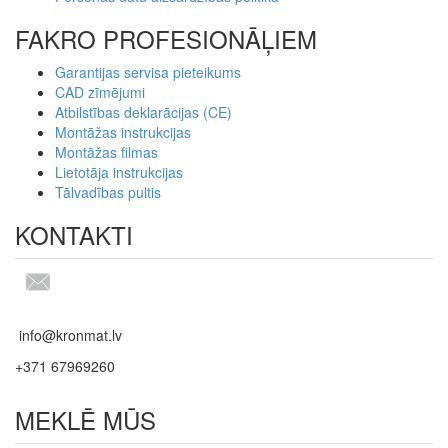
FAKRO PROFESIONĀĻIEM
Garantijas servisa pieteikums
CAD zīmējumi
Atbilstības deklarācijas (CE)
Montāžas instrukcijas
Montāžas filmas
Lietotāja instrukcijas
Tālvadības pultis
KONTAKTI
info@kronmat.lv
+371 67969260
MEKLĒ MŪS