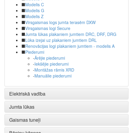
Modelis C
Modelis G
Modelis Z
Virsgaismas logs jumta terasēm DXW
Virsgaismas logi Secure
Jumta lūkas plakaniem jumtiem DRC, DRF, DRG
Lūka izejai uz plakaniem jumtiem DRL
Renovācijas logi plakaniem jumtiem - modelis A
Piederumi
-
Ārējie piederumi
-
Iekšējie piederumi
-
Montāžas rāmis XRD
-
Manuālie piederumi
Elektriskā vadība
Jumta lūkas
Gaismas tuneļi
Bēniņu kāpnes