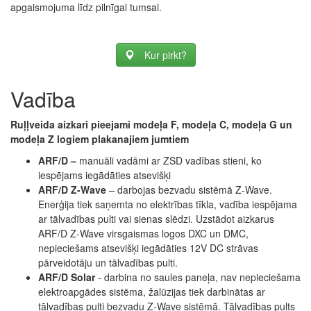
apgaismojuma līdz pilnīgai tumsai.
Kur pirkt?
Vadība
Ruļļveida aizkari pieejami modeļa F, modeļa C, modeļa G un
modeļa Z logiem plakanajiem jumtiem
ARF/D –
manuāli vadāmi ar ZSD vadības stieni, ko
iespējams iegādāties atsevišķi
ARF/D Z-Wave
– darbojas bezvadu sistēmā Z-Wave.
Enerģija tiek saņemta no elektrības tīkla, vadība iespējama
ar tālvadības pulti vai sienas slēdzi. Uzstādot aizkarus
ARF/D Z-Wave virsgaismas logos DXC un DMC,
nepieciešams atsevišķi iegādāties 12V DC strāvas
pārveidotāju un tālvadības pulti.
ARF/D Solar
- darbina no saules paneļa, nav nepieciešama
elektroapgādes sistēma, žalūzijas tiek darbinātas ar
tālvadības pulti bezvadu Z-Wave sistēmā. Tālvadības pults