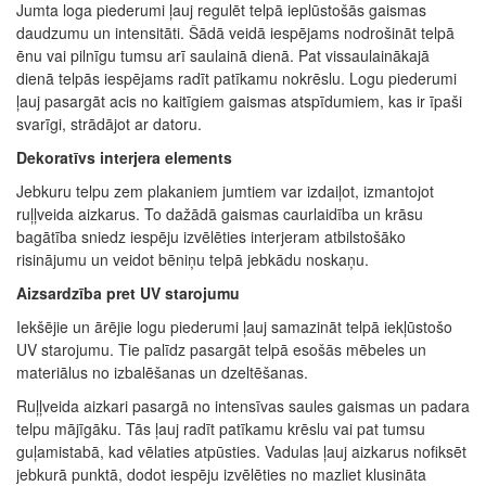
Jumta loga piederumi ļauj regulēt telpā ieplūstošās gaismas
daudzumu un intensitāti. Šādā veidā iespējams nodrošināt telpā
ēnu vai pilnīgu tumsu arī saulainā dienā. Pat vissaulainākajā
dienā telpās iespējams radīt patīkamu nokrēslu. Logu piederumi
ļauj pasargāt acis no kaitīgiem gaismas atspīdumiem, kas ir īpaši
svarīgi, strādājot ar datoru.
Dekoratīvs interjera elements
Jebkuru telpu zem plakaniem jumtiem var izdaiļot, izmantojot
ruļļveida aizkarus. To dažādā gaismas caurlaidība un krāsu
bagātība sniedz iespēju izvēlēties interjeram atbilstošāko
risinājumu un veidot bēniņu telpā jebkādu noskaņu.
Aizsardzība pret UV starojumu
Iekšējie un ārējie logu piederumi ļauj samazināt telpā iekļūstošo
UV starojumu. Tie palīdz pasargāt telpā esošās mēbeles un
materiālus no izbalēšanas un dzeltēšanas.
Ruļļveida aizkari pasargā no intensīvas saules gaismas un padara
telpu mājīgāku. Tās ļauj radīt patīkamu krēslu vai pat tumsu
guļamistabā, kad vēlaties atpūsties. Vadulas ļauj aizkarus nofiksēt
jebkurā punktā, dodot iespēju izvēlēties no mazliet klusināta