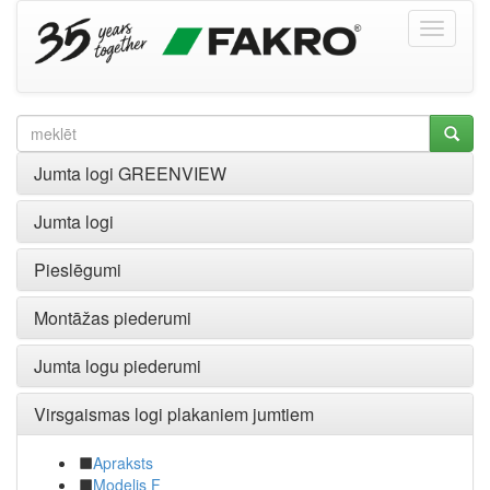
Jumta logi GREENVIEW
Jumta logi
Pieslēgumi
Montāžas piederumi
Jumta logu piederumi
Virsgaismas logi plakaniem jumtiem
Apraksts
Modelis F