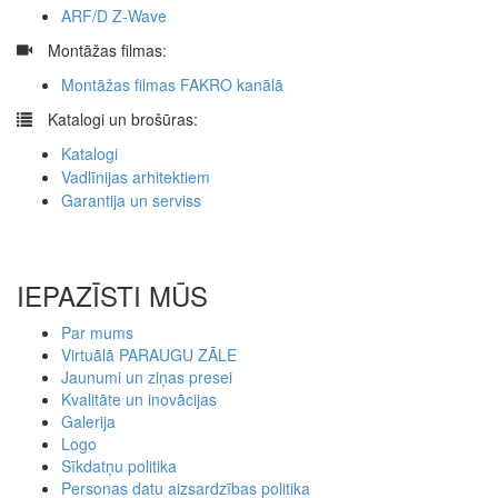
ARF/D Z-Wave
​
Montāžas filmas:
Montāžas filmas FAKRO kanālā
​
Katalogi un brošūras:
Katalogi
Vadlīnijas arhitektiem
Garantija un serviss
IEPAZĪSTI MŪS
Par mums
Virtuālā PARAUGU ZĀLE
Jaunumi un ziņas presei
Kvalitāte un inovācijas
Galerija
Logo
Sīkdatņu politika
Personas datu aizsardzības politika