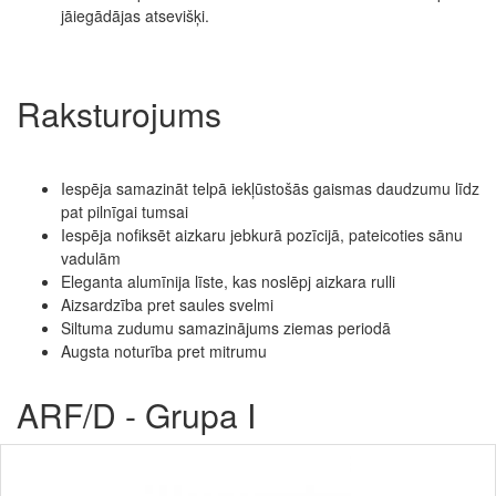
jāiegādājas atsevišķi.
Raksturojums
Iespēja samazināt telpā iekļūstošās gaismas daudzumu līdz
pat pilnīgai tumsai
Iespēja nofiksēt aizkaru jebkurā pozīcijā, pateicoties sānu
vadulām
Eleganta alumīnija līste, kas noslēpj aizkara rulli
Aizsardzība pret saules svelmi
Siltuma zudumu samazinājums ziemas periodā
Augsta noturība pret mitrumu
ARF/D - Grupa I