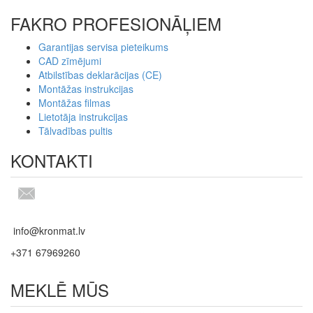
FAKRO PROFESIONĀĻIEM
Garantijas servisa pieteikums
CAD zīmējumi
Atbilstības deklarācijas (CE)
Montāžas instrukcijas
Montāžas filmas
Lietotāja instrukcijas
Tālvadības pultis
KONTAKTI
info@kronmat.lv
+371 67969260
MEKLĒ MŪS