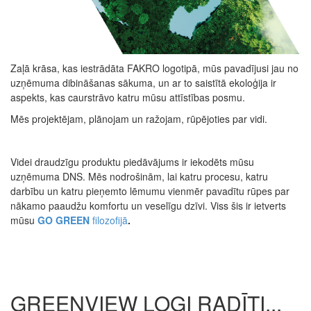
Zaļā krāsa, kas iestrādāta FAKRO logotipā, mūs pavadījusi jau no
uzņēmuma dibināšanas sākuma, un ar to saistītā ekoloģija ir
aspekts, kas caurstrāvo katru mūsu attīstības posmu.
Mēs projektējam, plānojam un ražojam, rūpējoties par vidi.
Videi draudzīgu produktu piedāvājums ir iekodēts mūsu
uzņēmuma DNS. Mēs nodrošinām, lai katru procesu, katru
darbību un katru pieņemto lēmumu vienmēr pavadītu rūpes par
nākamo paaudžu komfortu un veselīgu dzīvi. Viss šis ir ietverts
mūsu
GO GREEN
filozofijā
.
GREENVIEW LOGI RADĪTI...