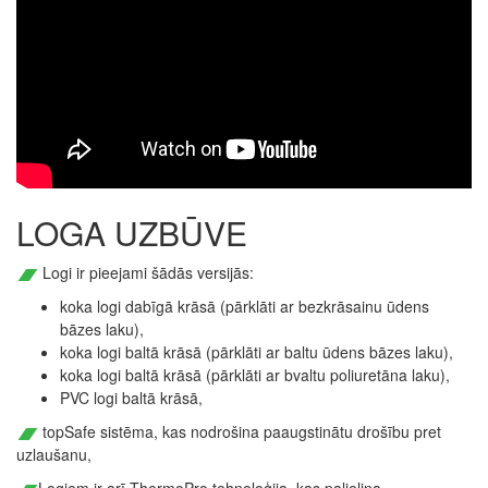
LOGA UZBŪVE
Logi ir pieejami šādās versijās:
koka logi dabīgā krāsā (pārklāti ar bezkrāsainu ūdens
bāzes laku),
koka logi baltā krāsā (pārklāti ar baltu ūdens bāzes laku),
koka logi baltā krāsā (pārklāti ar bvaltu poliuretāna laku),
PVC logi baltā krāsā,
topSafe sistēma, kas nodrošina paaugstinātu drošību pret
uzlaušanu,