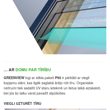
… AR
DOMU PAR TĪRĪBU
GREENVIEW
logi ar stikla paketi
P50
ir pārklāti ar viegli
kopjamu slāni, kas ilgāk saglabā ārējo rūti tīru. Organiskie
netīrumi tiek sadalīti UV staru ietekmē un lietus laikā aizskaloti,
bet jūs šo laiku varat pavadīt atpūšoties.
VIEGLI UZTURĒT TĪRU