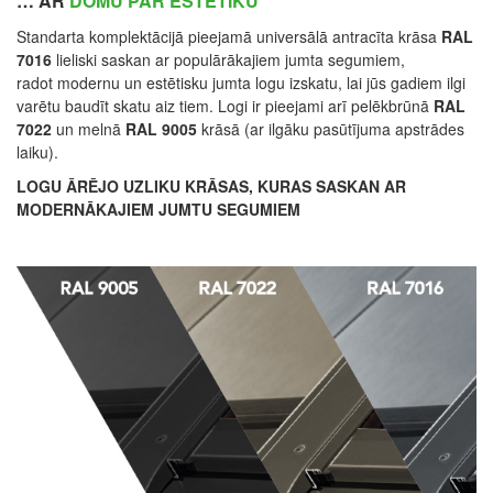
… AR
DOMU PAR ESTĒTIKU
Standarta komplektācijā pieejamā universālā antracīta krāsa
RAL
7016
lieliski saskan ar populārākajiem jumta segumiem,
radot modernu un estētisku jumta logu izskatu, lai jūs gadiem ilgi
varētu baudīt skatu aiz tiem. Logi ir pieejami arī pelēkbrūnā
RAL
7022
un melnā
RAL 9005
krāsā (ar ilgāku pasūtījuma apstrādes
laiku).
LOGU ĀRĒJO UZLIKU KRĀSAS, KURAS SASKAN AR
MODERNĀKAJIEM JUMTU SEGUMIEM