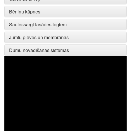
Bēniņu kāpnes
Saulessargi fasādes logiem
Jumtu plēves un membrānas
Dūmu novadīšanas sistēmas