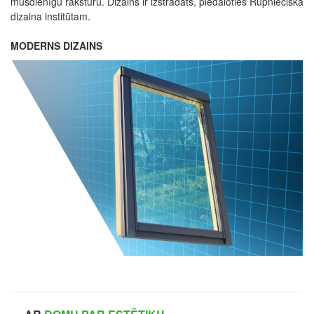
mūsdienīgu raksturu. Dizains ir izstrādāts, piedaloties Rūpnieciskā
dizaina institūtam.
MODERNS DIZAINS