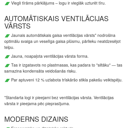
Viegli tīrāms pārklājums – logu ir vieglāk uzturēt tīru.
AUTOMĀTISKAIS VENTILĀCIJAS
VĀRSTS
Jaunais automātiskais gaisa ventilācijas vārsts* nodrošina
optimālu svaiga un veselīga gaisa plūsmu, pārlieku neatdzesējot
telpu.
Jauna, noapaļota ventilācijas vārsta forma.
Tas ir izgatavots no plastmasas, kas padara to "siltāku" — tas
samazina kondensāta veidošanās risku.
Par aptuveni 12 % uzlabota trīskāršo stikla pakešu veiktspēju.
*Standarta logi ir pieejami bez ventilācijas vārsta. Ventilācijas
vārsta ir pieejama pēc pieprasījuma.
MODERNS DIZAINS