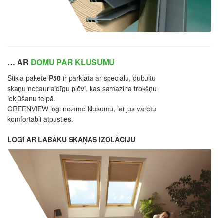
… AR
DOMU PAR KLUSUMU
Stikla pakete
P50
ir pārklāta ar speciālu, dubultu
skaņu necaurlaidīgu plēvi, kas samazina trokšņu
iekļūšanu telpā.
GREENVIEW logi nozīmē klusumu, lai jūs varētu
komfortabli atpūsties.
LOGI AR LABĀKU SKAŅAS IZOLĀCIJU