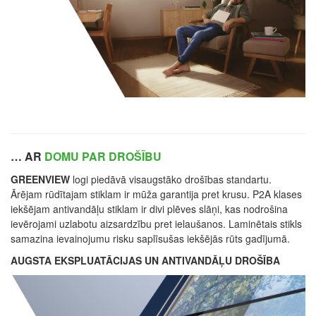
… AR
DOMU PAR DROŠĪBU
GREENVIEW
logi piedāvā visaugstāko drošības standartu.
Ārējam rūdītajam stiklam ir mūža garantija pret krusu. P2A klases
iekšējam antivandāļu stiklam ir divi plēves slāņi, kas nodrošina
ievērojami uzlabotu aizsardzību pret ielaušanos. Laminētais stikls
samazina ievainojumu risku saplīsušas iekšējās rūts gadījumā.
AUGSTA EKSPLUATĀCIJAS
UN ANTIVANDĀĻU DROŠĪBA