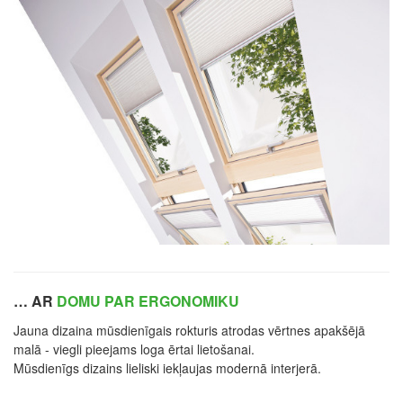
… AR
DOMU PAR ERGONOMIKU
Jauna dizaina mūsdienīgais rokturis atrodas vērtnes apakšējā
malā - viegli pieejams loga ērtai lietošanai.
Mūsdienīgs dizains lieliski iekļaujas modernā interjerā.