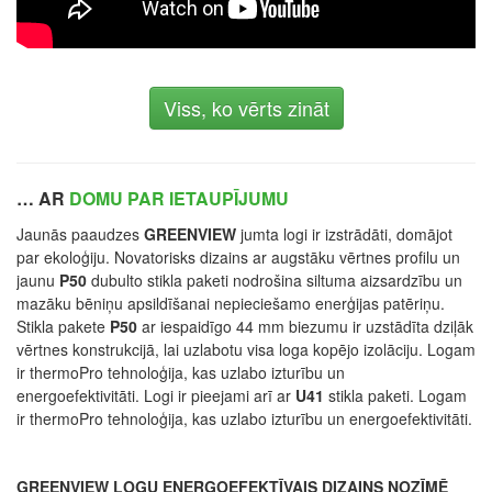
Viss, ko vērts zināt
… AR
DOMU PAR IETAUPĪJUMU
Jaunās paaudzes
GREENVIEW
jumta logi ir izstrādāti, domājot
par ekoloģiju. Novatorisks dizains ar augstāku vērtnes profilu un
jaunu
P50
dubulto stikla paketi nodrošina siltuma aizsardzību un
mazāku bēniņu apsildīšanai nepieciešamo enerģijas patēriņu.
Stikla pakete
P50
ar iespaidīgo 44 mm biezumu ir uzstādīta dziļāk
vērtnes konstrukcijā, lai uzlabotu visa loga kopējo izolāciju. Logam
ir thermoPro tehnoloģija, kas uzlabo izturību un
energoefektivitāti. Logi ir pieejami arī ar
U41
stikla paketi. Logam
ir thermoPro tehnoloģija, kas uzlabo izturību un energoefektivitāti.
GREENVIEW LOGU ENERGOEFEKTĪVAIS DIZAINS NOZĪMĒ