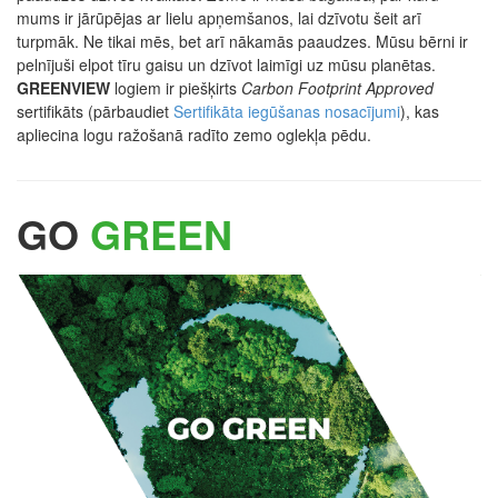
mums ir jārūpējas ar lielu apņemšanos, lai dzīvotu šeit arī
turpmāk. Ne tikai mēs, bet arī nākamās paaudzes. Mūsu bērni ir
pelnījuši elpot tīru gaisu un dzīvot laimīgi uz mūsu planētas.
GREENVIEW
logiem ir piešķirts
Carbon Footprint Approved
sertifikāts (pārbaudiet
Sertifikāta iegūšanas nosacījumi
), kas
apliecina logu ražošanā radīto zemo oglekļa pēdu.
GO
GREEN