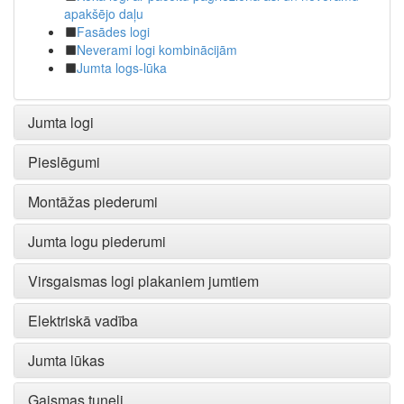
apakšējo daļu
Fasādes logi
Neverami logi kombinācijām
Jumta logs-lūka
Jumta logi
Pieslēgumi
Montāžas piederumi
Jumta logu piederumi
Virsgaismas logi plakaniem jumtiem
Elektriskā vadība
Jumta lūkas
Gaismas tuneļi