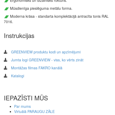
Ergonomisks un dizainisks rokturis.
Mūsdienīga pieslēguma metālu forma.
Moderna krāsa - standarta komplektācijā antracīta tonis RAL
7016.
Instrukcijas
GREENVIEW produktu kodi un apzīmējumi
Jumta logi GREENVIEW - viss, ko vērts zināt
Montāžas filmas FAKRO kanālā
Katalogi
IEPAZĪSTI MŪS
Par mums
Virtuālā PARAUGU ZĀLE