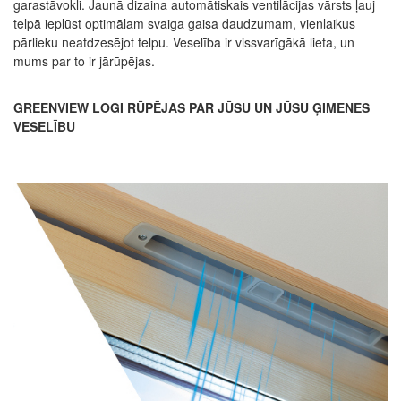
garastāvokli. Jaunā dizaina automātiskais ventilācijas vārsts ļauj
telpā ieplūst optimālam svaiga gaisa daudzumam, vienlaikus
pārlieku neatdzesējot telpu. Veselība ir vissvarīgākā lieta, un
mums par to ir jārūpējas.
GREENVIEW LOGI RŪPĒJAS PAR JŪSU UN JŪSU ĢIMENES
VESELĪBU