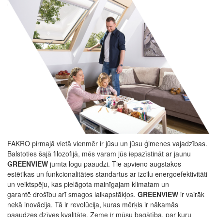
FAKRO pirmajā vietā vienmēr ir jūsu un jūsu ģimenes vajadzības.
Balstoties šajā filozofijā, mēs varam jūs iepazīstināt ar jaunu
GREENVIEW
jumta logu paaudzi. Tie apvieno augstākos
estētikas un funkcionalitātes standartus ar izcilu energoefektivitāti
un veiktspēju, kas pielāgota mainīgajam klimatam un
garantē drošību arī smagos laikapstākļos.
GREENVIEW
ir vairāk
nekā inovācija. Tā ir revolūcija, kuras mērķis ir nākamās
paaudzes dzīves kvalitāte. Zeme ir mūsu bagātība, par kuru