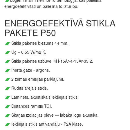
Logiem ir arī ThermoPro tehnoloģija, kas palielina
energoefektivitāti un palielina to izturību.
ENERGOEFEKTĪVĀ STIKLA
PAKETE P50
Stikla paketes biezums 44 mm.
Ug = 0,55 W/m2 K.
Stikla paketes uzbūve: 4H-15Ar-4-15Ar-33.2.
Inertā gāze - argons.
2 zemas emisijas pārklājumi.
Rūdīts ārējais stikls.
Laminēts, akustiskais iekšējais stikls.
Distances rāmītis TGI.
Skaņas izolācijas plēve — labāka logu akustika.
Iekšējais stikls antivandāļu - P2A klase.