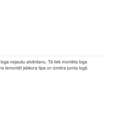
loga nejaušu atvēršanu. Tā tiek montēta loga
ms iemontēt jebkura tipa un izmēra jumta logā.