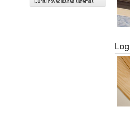
Dūmu novadīšanas sistēmas
Log