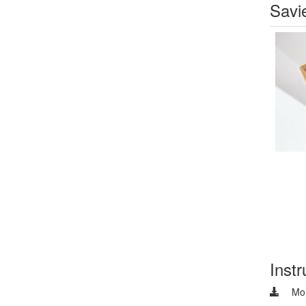
Savi
Instr
Mon