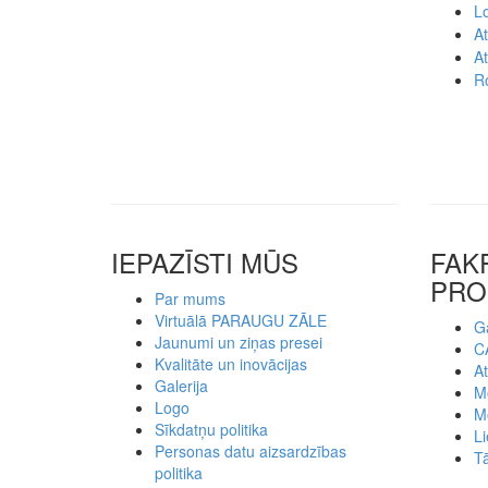
L
A
A
Ro
IEPAZĪSTI MŪS
FAK
PRO
Par mums
Virtuālā PARAUGU ZĀLE
Ga
Jaunumi un ziņas presei
C
Kvalitāte un inovācijas
At
Galerija
Mo
Logo
M
Sīkdatņu politika
Li
Personas datu aizsardzības
Tā
politika