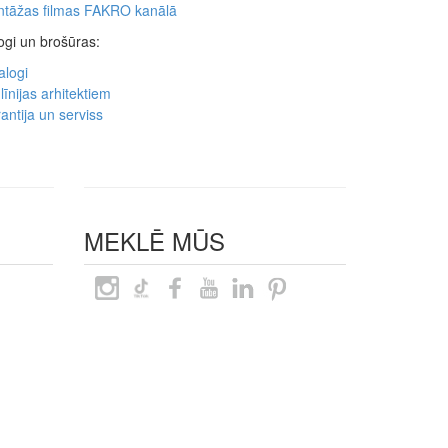
tāžas filmas FAKRO kanālā
ogi un brošūras:
alogi
līnijas arhitektiem
antija un serviss
MEKLĒ MŪS