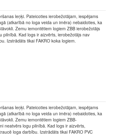
ēršanas leņķi. Pateicoties ierobežotājam, iespējams
gā (atkarībā no loga veida un imēra) nebaidoties, ka
 stāvokli. Zemu iemontētiem logiem ZBB ierobežotājs
 pilnībā. Kad logs ir aizvērts, ierobežotājs nav
u. Izstrādāts tikai FAKRO koka logiem.
ēršanas leņķi. Pateicoties ierobežotājam, iespējams
gā (atkarībā no loga veida un imēra) nebaidoties, ka
 stāvokli. Zemu iemontētiem logiem ZBB-
i neatvērs logu pilnībā. Kad logs ir aizvērts,
raucē loga darbību. Izstrādāts tikai FAKRO PVC