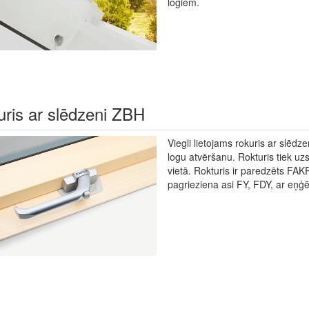
logiem.
uris ar slēdzeni ZBH
Viegli lietojams rokuris ar slēd
logu atvēršanu. Rokturis tiek u
vietā. Rokturis ir paredzēts FA
pagrieziena asi FY, FDY, ar eņģ