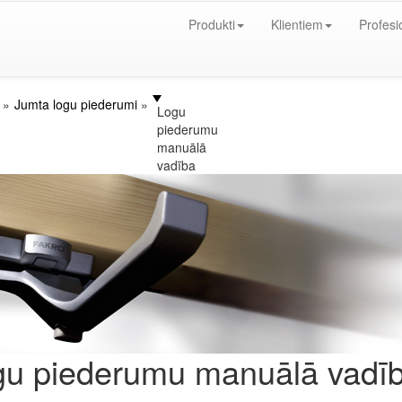
Produkti
Klientiem
Profesi
Jumta logu piederumi
Logu
piederumu
manuālā
vadība
gu piederumu manuālā vadī