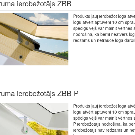
ruma ierobežotājs ZBB
Produkts ļauj ierobežot loga atv
logu atvērt aptuveni 10 cm sprau
spēcīgs vējš var mainīt vērtnes
nodrošina, ka bērni neatvērs logu
redzams un netraucē loga darbīb
ruma ierobežotājs ZBB-P
Produkts ļauj ierobežot loga atv
logu atvērt aptuveni 10 cm sprau
spēcīgs vējš var mainīt vērtnes
P ierobežotājs nodrošina, ka bērn
ierobežotājs nav redzams un net