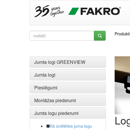
Produkti
Jumta logi GREENVIEW
Jumta logi
Pieslēgumi
Montāžas piederumi
Jumta logu piederumi
Lo
Kā izvēlēties juma logu