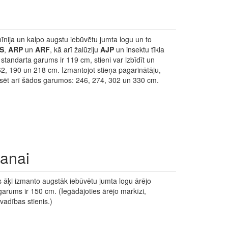
mīnija un kalpo augstu iebūvētu jumta logu un to
S
,
ARP
un
ARF
, kā arī žalūziju
AJP
un insektu tīkla
standarta garums ir 119 cm, stieni var izbīdīt un
2, 190 un 218 cm. Izmantojot stieņa pagarinātāju,
iksēt arī šādos garumos: 246, 274, 302 un 330 cm.
šanai
s āķi izmanto augstāk iebūvētu jumta logu ārējo
rums ir 150 cm. (Iegādājoties ārējo markīzi,
adības stienis.)