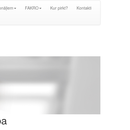
onāļiem
FAKRO
Kur pirkt?
Kontakti
ba