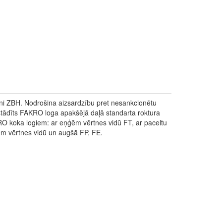
zeni ZBH. Nodrošina aizsardzību pret nesankcionētu
zstādīts FAKRO loga apakšējā daļā standarta roktura
KRO koka logiem: ar eņģēm vērtnes vidū FT, ar paceltu
ēm vērtnes vidū un augšā FP, FE.