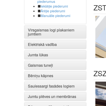
piederumus
ZST 
Iekšējie piederumi
Ārējie piederumi
Manuālie piederumi
Virsgaismas logi plakaniem
jumtiem
Elektriskā vadība
Jumta lūkas
Gaismas tuneļi
ZSZ
Bēniņu kāpnes
Saulessargi fasādes logiem
Jumtu plēves un membrānas