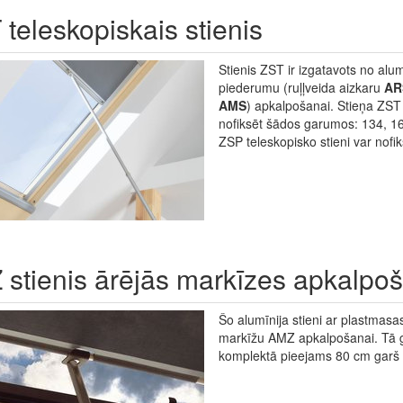
teleskopiskais stienis
Stienis ZST ir izgatavots no alu
piederumu (ruļļveida aizkaru
AR
AMS
) apkalpošanai. Stieņa ZST 
nofiksēt šādos garumos: 134, 16
ZSP teleskopisko stieni var nof
 stienis ārējās markīzes apkalpo
Šo alumīnija stieni ar plastmasa
markīžu AMZ apkalpošanai. Tā ga
komplektā pieejams 80 cm garš v