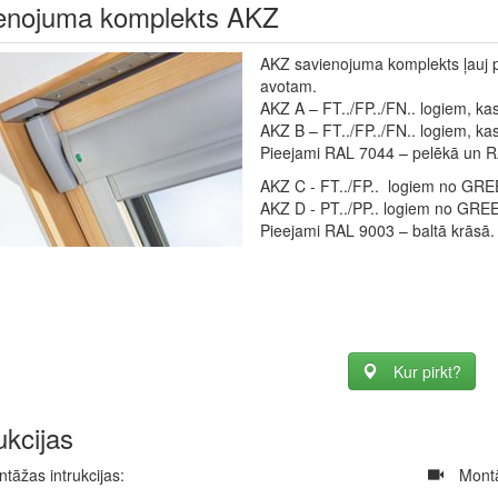
enojuma komplekts AKZ
AKZ savienojuma komplekts ļauj pi
avotam.
AKZ A – FT../FP../FN.. logiem, kas
AKZ B – FT../FP../FN.. logiem, ka
Pieejami RAL 7044 – pelēkā un R
AKZ C - FT../FP.. logiem no GRE
AKZ D - PT../PP.. logiem no GRE
Pieejami RAL 9003 – baltā krāsā.
Kur pirkt?
ukcijas
tāžas intrukcijas:
​
Montā