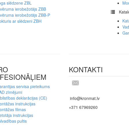
oga slēdzene ZBL
Mon
tvēruma ierobežotājs ZBB
​
Katal
tvēruma ierobežotājs ZBB-P
Kat
kturis ar slēdzeni ZBH
Vad
Gar
RO
KONTAKTI
FESIONĀĻIEM
rantijas servisa pieteikums
AD zīmējumi
bilstības deklarācijas (CE)
info@kronmat.lv
ntāžas instrukcijas
+371 67969260
ontāžas filmas
etotāja instrukcijas
lvadības pultis