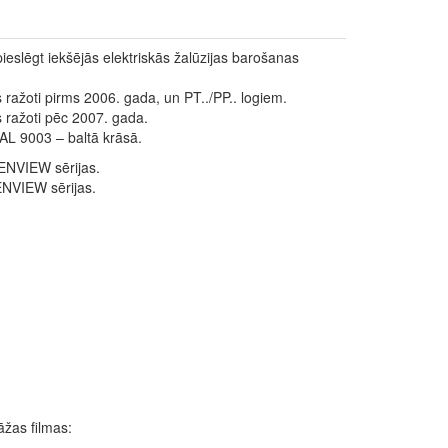
eslēgt iekšējās elektriskās žalūzijas barošanas
 ražoti pirms 2006. gada, un PT../PP.. logiem.
s ražoti pēc 2007. gada.
AL 9003 – baltā krāsā.
ENVIEW sērijas.
ENVIEW sērijas.
žas filmas: