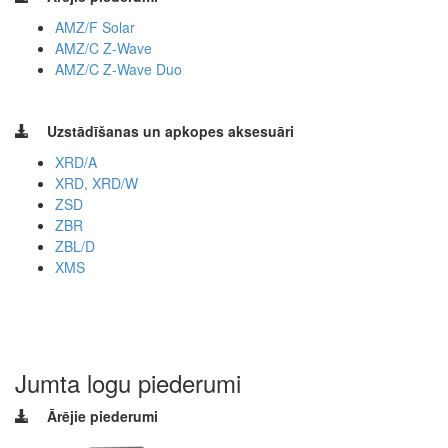
AMZ/F Solar
AMZ/C Z-Wave
AMZ/C Z-Wave Duo
Uzstādīšanas un apkopes aksesuāri
XRD/A
XRD, XRD/W
ZSD
ZBR
ZBL/D
XMS
Jumta logu piederumi
Ārējie piederumi