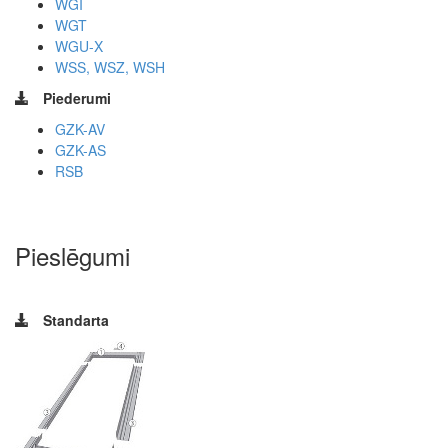
WGI
WGT
WGU-X
WSS, WSZ, WSH
Piederumi
GZK-AV
GZK-AS
RSB
Pieslēgumi
Standarta