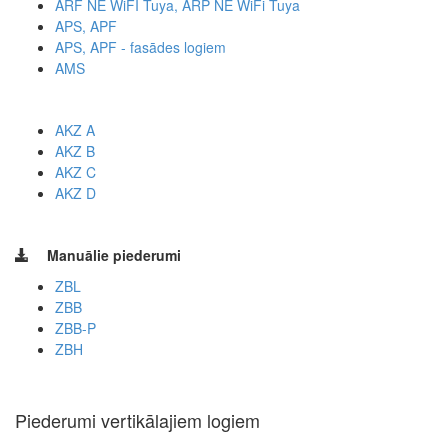
ARF NE WiFI Tuya, ARP NE WiFi Tuya
APS, APF
APS, APF - fasādes logiem
AMS
AKZ A
AKZ B
AKZ C
AKZ D
Manuālie piederumi
ZBL
ZBB
ZBB-P
ZBH
Piederumi vertikālajiem logiem