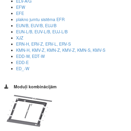
ELV-A/G
EFW
EFE
plakno jumtu sistēma EFR
EUN/B, EUV/B, EUJ/B
EUN-L/B, EUV-L/B, EUJ-L/B
XJZ
ERN-H, ERV-Z, ERV-L, ERV-S
KMN-H, KMV-Z, KMN-Z, KMV-Z, KMN-S, KMV-S
EDD-W, EDT-W
EDD-E
ED_-W
Moduļi kombinācijām