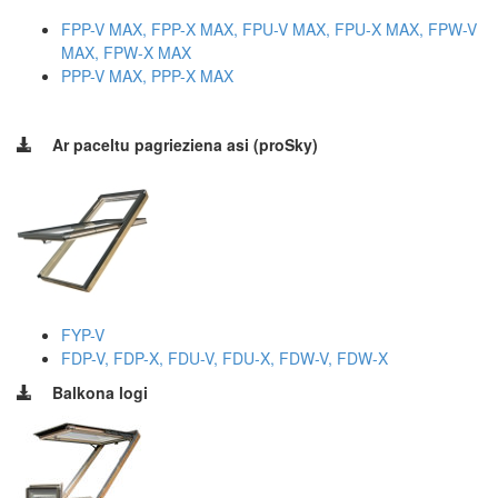
FPP-V MAX, FPP-X MAX, FPU-V MAX, FPU-X MAX, FPW-V
MAX, FPW-X MAX
PPP-V MAX, PPP-X MAX
Ar paceltu pagrieziena asi (proSky)
FYP-V
FDP-V, FDP-X, FDU-V, FDU-X, FDW-V, FDW-X
Balkona logi