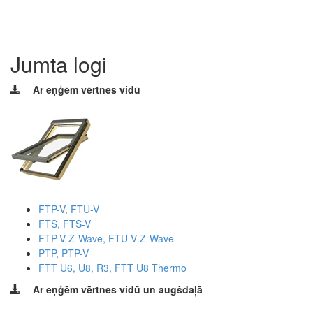
Jumta logi
Ar eņģēm vērtnes vidū
FTP-V, FTU-V
FTS, FTS-V
FTP-V Z-Wave, FTU-V Z-Wave
PTP, PTP-V
FTT U6, U8, R3, FTT U8 Thermo
Ar eņģēm vērtnes vidū un augšdaļā