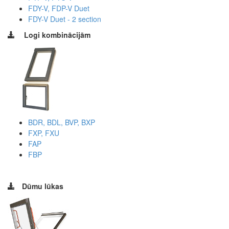
FDY-V, FDP-V Duet
FDY-V Duet - 2 section
Logi kombinācijām
BDR, BDL, BVP, BXP
FXP, FXU
FAP
FBP
Dūmu lūkas