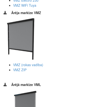
VMZ Electro 230
VMZ WiFi Tuya
Ārēja markīze VMZ
VMZ (rokas vadība)
VMZ ZIP
Ārējā markīze VML