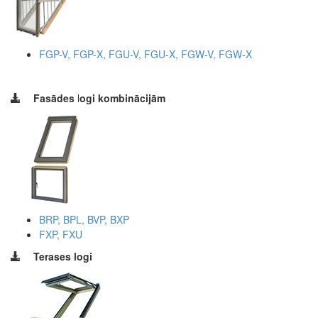
FGP-V, FGP-X, FGU-V, FGU-X, FGW-V, FGW-X
Fasādes
l
ogi kombinācijām
BRP, BPL, BVP, BXP
FXP, FXU
Terases logi