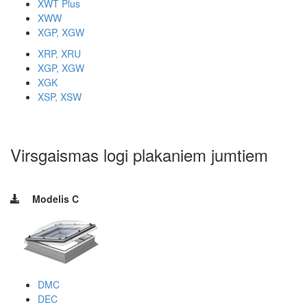
XWT Plus
XWW
XGP, XGW
XRP, XRU
XGP, XGW
XGK
XSP, XSW
Virsgaismas logi plakaniem jumtiem
Modelis C
DMC
DEC