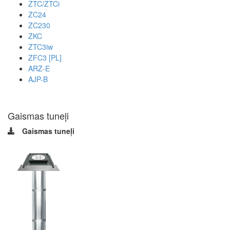
ZTC/ZTCi
ZC24
ZC230
ZKC
ZTC3iw
ZFC3 [PL]
ARZ-E
AJP-B
Gaismas tuneļi
Gaismas tuneļi