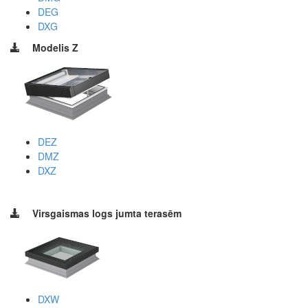
DEG
DXG
Modelis Z
DEZ
DMZ
DXZ
Virsgaismas logs jumta terasēm
DXW