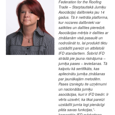
Federation for the Roofing
Trade – Starptautiskā Jumiķu
Asociācija) dalībnieks jau 14
gadus. Tā ir neitrāla platforma,
kur nozares dalībnieki var
satikties un dalīties pieredzē.
Asociācijas mērķis ir dalīties ar
zināšanām visā pasaulē un
nodroši
nāt to, lai produkti tiktu
uzstādīti pareizi un atbilstoši
IFD standartiem. Šobrīd IFD
strādā pie jauna risinājuma –
jumiķa pases – ieviešanas. Tā
kalpotu kā sertifikāts, kas
apliecinātu jumiķa zināšanas
par jaunākajām metodēm.
Pases izsniegtu ite uzņēmumi
un nacionālās jumiķu
asociācijas, kuri ir IFD biedri. Ir
vērts uzsvērt, ka tikai pareizi
uzstādīti jumta logi pienācīgi
pilda savas funkcijas,”-
komentēja IFD mārketinga