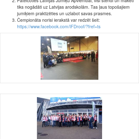
Pateicoties Latvijas Jumiķu Apvienībai, visi stendi un maketi
tiks nogādāti uz Latvijas arodskolām. Tas ļaus topošajiem
jumiķiem praktizēties un uzlabot savas prasmes.
Čempionāta norisi ierakstā var redzēt šeit:
https://www.facebook.com/IFDroof/?fref=ts