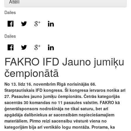
Attēli
Dalies
Dalies
FAKRO IFD Jauno jumiķu
čempionātā
No 13. līdz 16. novembrim Rīgā norisinājās 66.
Starptautiskais IFD kongress. Šī kongresa ietvaros notika arī
27. Pasaules jauno jumiķu čempionāts. Četrās kategorijās
sacentās 30 komandas no 11 pasaules valstīm. FAKRO kā
ģenerālsponsors nodrošināja ne tikai saturu, bet arī
apgādāja dalībniekus ar sacensībām nepieciešamajiem
materiāliem. Pirmo reizi sacensību vēsturē viena no
kategorijām bija arī vertikālo logu montāža. Protams, ka