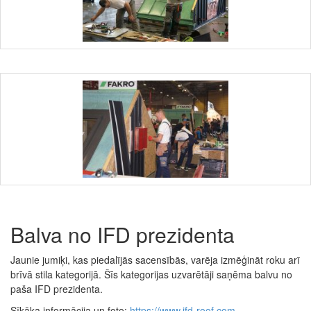
Balva no IFD prezidenta
Jaunie jumiķi, kas piedalījās sacensībās, varēja izmēģināt roku arī
brīvā stila kategorijā. Šīs kategorijas uzvarētāji saņēma balvu no
paša IFD prezidenta.
Sīkāka informācija un foto:
https://www.ifd-roof.com