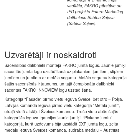
vadītāja, FAKRO pārstāve un
IFD projekta Future Marketing
dalībniece Sabīna Sujeva
(Sabina Sujew).
Uzvarētāji ir noskaidroti
Sacensībās dalībnieki montēja FAKRO jumta logus. Jaunie jumiķi
sacentās jumta logu uzstādīšanā uz plakaniem jumtiem, slīpiem
jumtiem un jumtiem ar metāla segumu. Metāla segumu kategorija
šajās sacensībās ir jaunums, un tajā čempionāta dalībnieki
sacentās FAKRO INNOVIEW logu uzstādīšanā.
Kategorijā “Fasāde” pirmo vietu ieguva Šveice, bet otro – Polija.
Latvijas komanda ieguva pirmo vietu kategorijā “Metāla jumti”,
otrajā vietā atstājot Šveices komandu. Trešo vietu abās šajās
kategorijās ieguva Igaunijas jaunie jumiķi. “Plakano jumtu”
kategorijā, kurā uzdevums bija uzstādīt DXF jumta logu, zelta
medaļu ieguva Šveices komanda, sudraba medaļu – Austrijas