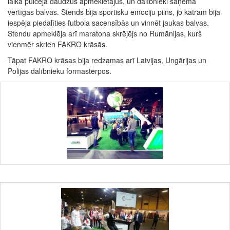
laikā pulcēja daudzus apmeklētājus, un dalībnieki saņēma
vērtīgas balvas. Stends bija sportisku emociju pilns, jo katram bija
iespēja piedalīties futbola sacensībās un vinnēt jaukas balvas.
Stendu apmeklēja arī maratona skrējējs no Rumānijas, kurš
vienmēr skrien FAKRO krāsās.
Tāpat FAKRO krāsas bija redzamas arī Latvijas, Ungārijas un
Polijas dalībnieku formastērpos.