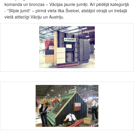
komanda un bronzas – Vācijas jaunie jumiķi. Arī pēdējā kategorijā
- “Slīpie jumti” – pirmā vieta tika Šveicei, atstājot otrajā un trešajā
vietā attiecīgi Vāciju un Austriju.