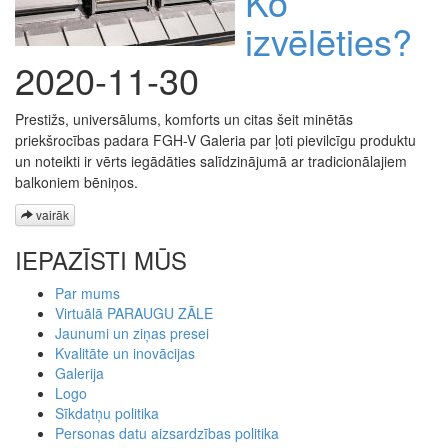
Ko
izvēlēties?
2020-11-30
Prestižs, universālums, komforts un citas šeit minētās
priekšrocības padara FGH-V Galeria par ļoti pievilcīgu produktu
un noteikti ir vērts iegādāties salīdzinājumā ar tradicionālajiem
balkoniem bēniņos.
vairāk
IEPAZĪSTI MŪS
Par mums
Virtuālā PARAUGU ZĀLE
Jaunumi un ziņas presei
Kvalitāte un inovācijas
Galerija
Logo
Sīkdatņu politika
Personas datu aizsardzības politika