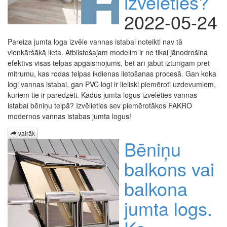
izvēlēties?
2022-05-24
Pareiza jumta loga izvēle vannas istabai noteikti nav tā
vienkāršākā lieta. Atbilstošajam modelim ir ne tikai jānodrošina
efektīvs visas telpas apgaismojums, bet arī jābūt izturīgam pret
mitrumu, kas rodas telpas ikdienas lietošanas procesā. Gan koka
logi vannas istabai, gan PVC logi ir lieliski piemēroti uzdevumiem,
kuriem tie ir paredzēti. Kādus jumta logus izvēlēties vannas
istabai bēniņu telpā? Izvēlieties sev piemērotākos FAKRO
modernos vannas istabas jumta logus!
vairāk
Bēniņu
balkons vai
balkona
jumta logs.