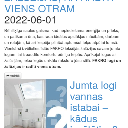
VIENS OTRAM
2022-06-01
Brīnišķīga saules gaisma, kad nepieciešama enerģija un prieks,
un patīkama ēna, kas rada ideālus apstākļus mācībām, darbam
un rotaļām, kā arī iespēja pilnībā aptumšot telpu atpūtai tumsā.
Vienkārši izvēlieties īstās FAKRO iekšējās žalūzijas savam jumta
logam, lai izbaudītu komfortu bēniņu telpās. Aprīkojot logus ar
žalūzijām, telpa iegūs unikālu raksturu jūsu stilā.
FAKRO logi un
žalūzijas ir radīti viens otram.
vairāk
Jumta logi
vannas
istabai –
kādus