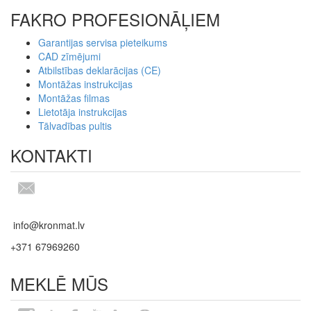
FAKRO PROFESIONĀĻIEM
Garantijas servisa pieteikums
CAD zīmējumi
Atbilstības deklarācijas (CE)
Montāžas instrukcijas
Montāžas filmas
Lietotāja instrukcijas
Tālvadības pultis
KONTAKTI
info@kronmat.lv
+371 67969260
MEKLĒ MŪS