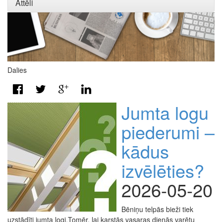
Attēli
Dalies
Jumta logu
piederumi –
kādus
izvēlēties?
2026-05-20
Bēniņu telpās bieži tiek
uzstādīti jumta logi.Tomēr, lai karstās vasaras dienās varētu