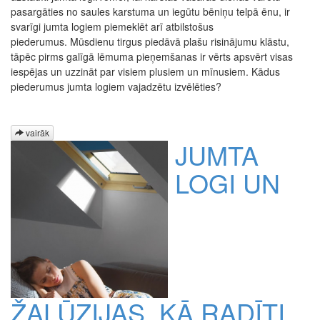
pasargāties no saules karstuma un iegūtu bēniņu telpā ēnu, ir
svarīgi jumta logiem piemeklēt arī atbilstošus
piederumus. Mūsdienu tirgus piedāvā plašu risinājumu klāstu,
tāpēc pirms galīgā lēmuma pieņemšanas ir vērts apsvērt visas
iespējas un uzzināt par visiem plusiem un mīnusiem. Kādus
piederumus jumta logiem vajadzētu izvēlēties?
vairāk
JUMTA
LOGI UN
ŽALŪZIJAS, KĀ RADĪTI