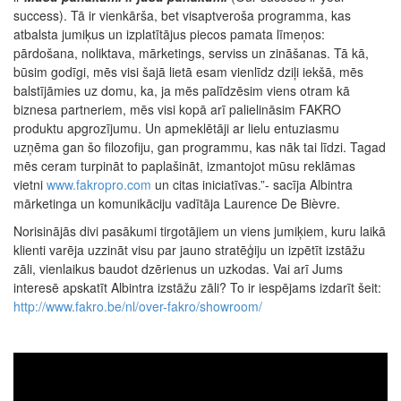
success). Tā ir vienkārša, bet visaptveroša programma, kas
atbalsta jumiķus un izplatītājus piecos pamata līmeņos:
pārdošana, noliktava, mārketings, serviss un zināšanas. Tā kā,
būsim godīgi, mēs visi šajā lietā esam vienlīdz dziļi iekšā, mēs
balstījāmies uz domu, ka, ja mēs palīdzēsim viens otram kā
biznesa partneriem, mēs visi kopā arī palielināsim FAKRO
produktu apgrozījumu. Un apmeklētāji ar lielu entuziasmu
uzņēma gan šo filozofiju, gan programmu, kas nāk tai līdzi. Tagad
mēs ceram turpināt to paplašināt, izmantojot mūsu reklāmas
vietni
www.fakropro.com
un citas iniciatīvas.”- sacīja Albintra
mārketinga un komunikāciju vadītāja Laurence De Bièvre.
Norisinājās divi pasākumi tirgotājiem un viens jumiķiem, kuru laikā
klienti varēja uzzināt visu par jauno stratēģiju un izpētīt izstāžu
zāli, vienlaikus baudot dzērienus un uzkodas. Vai arī Jums
interesē apskatīt Albintra izstāžu zāli? To ir iespējams izdarīt šeit:
http://www.fakro.be/nl/over-fakro/showroom/