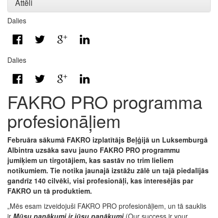
Attēli
Dalies
Dalies
FAKRO PRO programma
profesionāļiem
Februāra sākumā FAKRO izplatītājs Beļģijā un Luksemburgā
Albintra uzsāka savu jauno FAKRO PRO programmu
jumiķiem un tirgotājiem, kas sastāv no trim lieliem
notikumiem. Tie notika jaunajā izstāžu zālē un tajā piedalījās
gandrīz 140 cilvēki, visi profesionāļi, kas interesējās par
FAKRO un tā produktiem.
„Mēs esam izveidojuši FAKRO PRO profesionāļiem, un tā sauklis
ir
Mūsu panākumi ir jūsu panākumi
(Our success ir your