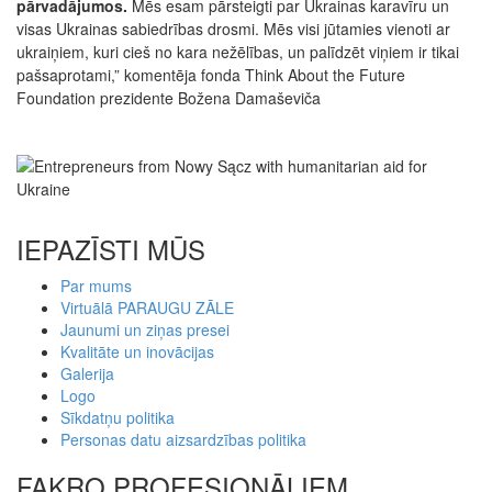
pārvadājumos.
Mēs esam pārsteigti par Ukrainas karavīru un
visas Ukrainas sabiedrības drosmi. Mēs visi jūtamies vienoti ar
ukraiņiem, kuri cieš no kara nežēlības, un palīdzēt viņiem ir tikai
pašsaprotami,” komentēja fonda Think About the Future
Foundation prezidente Božena Damaševiča
IEPAZĪSTI MŪS
Par mums
Virtuālā PARAUGU ZĀLE
Jaunumi un ziņas presei
Kvalitāte un inovācijas
Galerija
Logo
Sīkdatņu politika
Personas datu aizsardzības politika
FAKRO PROFESIONĀĻIEM