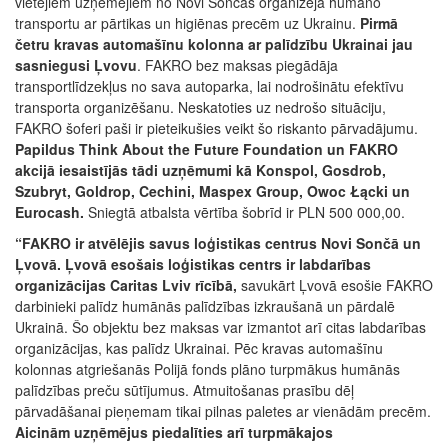
vietējiem uzņēmējiem no Novi Sončas organizēja humāno
transportu ar pārtikas un higiēnas precēm uz Ukrainu.
Pirmā
četru kravas automašīnu kolonna ar palīdzību Ukrainai jau
sasniegusi Ļvovu
. FAKRO bez maksas piegādāja
transportlīdzekļus no sava autoparka, lai nodrošinātu efektīvu
transporta organizēšanu. Neskatoties uz nedrošo situāciju,
FAKRO šoferi paši ir pieteikušies veikt šo riskanto pārvadājumu.
Papildus Think About the Future Foundation un FAKRO
akcijā iesaistījās tādi uzņēmumi kā Konspol, Gosdrob,
Szubryt, Goldrop, Cechini, Maspex Group, Owoc Łącki un
Eurocash.
Sniegtā atbalsta vērtība šobrīd ir PLN 500 000,00.
“FAKRO ir atvēlējis savus loģistikas centrus Novi Sončā un
Ļvovā. Ļvovā esošais loģistikas centrs ir labdarības
organizācijas Caritas Lviv rīcībā,
savukārt Ļvovā esošie FAKRO
darbinieki palīdz humānās palīdzības izkraušanā un pārdalē
Ukrainā. Šo objektu bez maksas var izmantot arī citas labdarības
organizācijas, kas palīdz Ukrainai. Pēc kravas automašīnu
kolonnas atgriešanās Polijā fonds plāno turpmākus humānās
palīdzības preču sūtījumus. Atmuitošanas prasību dēļ
pārvadāšanai pieņemam tikai pilnas paletes ar vienādām precēm.
Aicinām uzņēmējus piedalīties arī turpmākajos