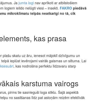
inājumus. Ja
jumta logi
nav aprīkoti ar atbilstošiem
m logiem ielido nelūgti viesi – insekti.
FAKRO
piedāvā
amu mikroklimatu telpās neatkarīgi no tā, cik
 elements, kas prasa
er plašu skatu uz āru, ienesot mājoklī dzīvīgumu un
a telpā ieplūst ievērojami vairāk gaismas un siltuma. Lai
aksesuāri
, kas nodrošina perfektu līdzsvaru starp
īvākais karstuma vairogs
arus, pirms tie sasnieguši loga stiklu. Šajā aspektā
 telpu no sasilšanas līdz pat astoņām reizēm efektīvāk