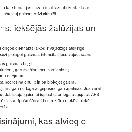
 no karstuma, jūs nezaudējat vizuālo kontaktu ar
 taču ļauj gaisam brīvi cirkulēt.
ns: iekšējās žalūzijas un
irīgos diennakts laikos ir vajadzīgs atšķirīgs
ecīzi pielāgot gaismas intensitāti jūsu vajadzībām:
šās gaismas leņķi;
stariem, gan svešiem acu skatieniem;
īkamu ēnojumu;
pā nodrošina ēnu, pilnībā bloķējot gaismu;
mojumu gan no loga augšpuses, gan apakšas. Jūs varat
ujot dabiskajai gaismai ieplūst caur loga augšpusi. APS
ijas ar īpašo šūnveida struktūru efektīvi bloķē
enās.
isinājumi, kas atvieglo