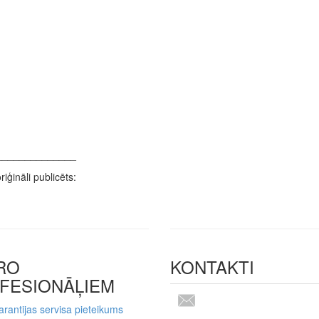
______________
iģināli publicēts:
RO
KONTAKTI
FESIONĀĻIEM
rantijas servisa pieteikums