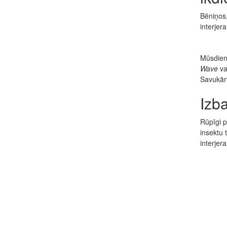
Bēniņos,
interjer
Mūsdienī
Wave
va
Savukār
Izb
Rūpīgi p
insektu 
interje