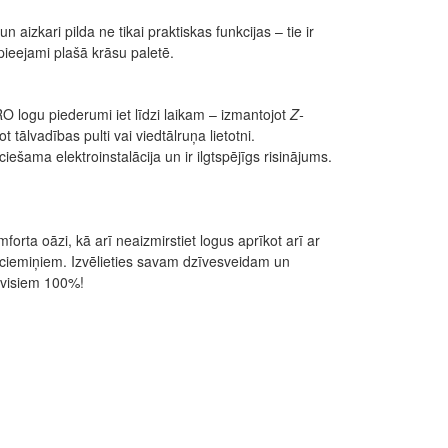
aizkari pilda ne tikai praktiskas funkcijas – tie ir
pieejami plašā krāsu paletē.
O logu piederumi iet līdzi laikam – izmantojot
Z-
t tālvadības pulti vai viedtālruņa lietotni.
ešama elektroinstalācija un ir ilgtspējīgs risinājums.
rta oāzi, kā arī neaizmirstiet logus aprīkot arī ar
em ciemiņiem. Izvēlieties savam dzīvesveidam un
 visiem 100%!