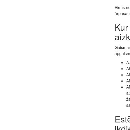
Viens no
ārpasaul
Kur 
aizk
Gaismas 
apgaismo
AJ
AR
AR
AR
AP
ai
ža
sa
Estē
ikd