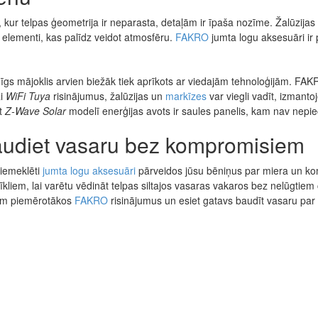
 kur telpas ģeometrija ir neparasta, detaļām ir īpaša nozīme. Žalūzijas un 
a elementi, kas palīdz veidot atmosfēru.
FAKRO
jumta logu aksesuāri ir 
gs mājoklis arvien biežāk tiek aprīkots ar viedajām tehnoloģijām. FAKR
i
WiFi Tuya
risinājumus, žalūzijas un
markīzes
var viegli vadīt, izmantojo
t
Z‑Wave Solar
modelī enerģijas avots ir saules panelis, kam nav nepieci
audiet vasaru bez kompromisiem
iemeklēti
jumta logu aksesuāri
pārveidos jūsu bēniņus par miera un komfo
tīkliem, lai varētu vēdināt telpas siltajos vasaras vakaros bez nelūgti
ram piemērotākos
FAKRO
risinājumus un esiet gatavs baudīt vasaru par