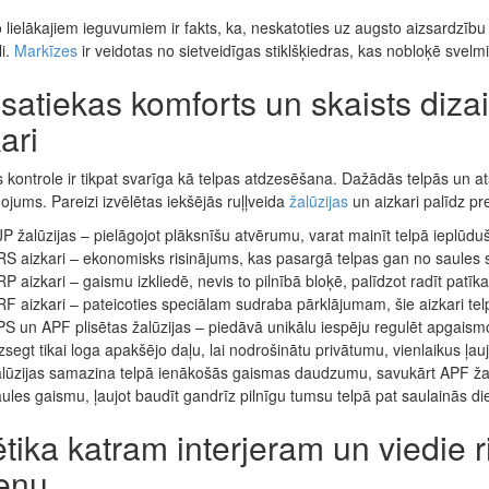
 lielākajiem ieguvumiem ir fakts, ka, neskatoties uz augsto aizsardzību
i.
Markīzes
ir veidotas no sietveidīgas stiklšķiedras, kas nobloķē svelmi,
satiekas komforts un skaists dizai
ari
kontrole ir tikpat svarīga kā telpas atdzesēšana. Dažādās telpās un atšķ
jums. Pareizi izvēlētas iekšējās ruļļveida
žalūzijas
un aizkari palīdz pr
P žalūzijas – pielāgojot plāksnīšu atvērumu, varat mainīt telpā ieplūdu
S aizkari – ekonomisks risinājums, kas pasargā telpas gan no saules 
P aizkari – gaismu izkliedē, nevis to pilnībā bloķē, palīdzot radīt pat
F aizkari – pateicoties speciālam sudraba pārklājumam, šie aizkari tel
S un APF plisētas žalūzijas – piedāvā unikālu iespēju regulēt apgais
zsegt tikai loga apakšējo daļu, lai nodrošinātu privātumu, vienlaikus ļa
lūzijas samazina telpā ienākošās gaismas daudzumu, savukārt APF žalūz
ules gaismu, ļaujot baudīt gandrīz pilnīgu tumsu telpā pat saulainās di
tika katram interjeram un viedie r
ienu