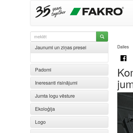
Dalies
Jaunumi un ziņas presei
Kom
Padomi
jum
Ineresanti risinājumi
Jumta logu vēsture
Ekoloģija
Logo