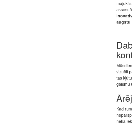
mājoklis
aksesuār
inovatī
augstu 
Dab
kont
Mūsdien
vizuāli 
tas kļūtu
gaismu 
Ārē
Kad runa
nepārsp
nekā ie