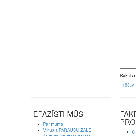
______
Raksts or
1188.lv
IEPAZĪSTI MŪS
FAK
PRO
Par mums
Virtuālā PARAUGU ZĀLE
Ga