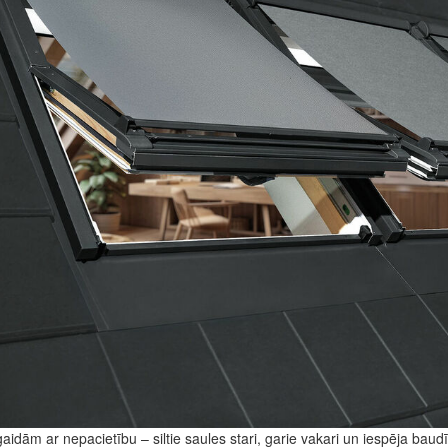
aidām ar nepacietību – siltie saules stari, garie vakari un iespēja bau