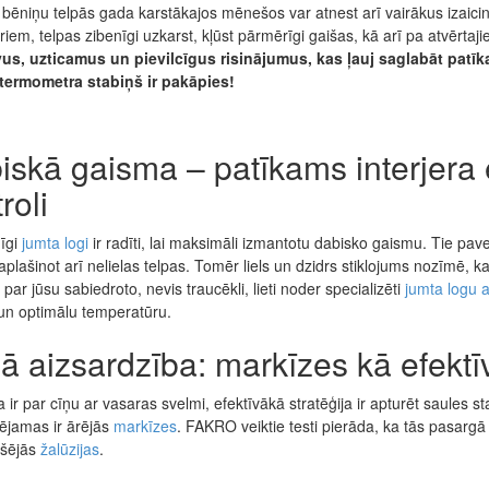
 bēniņu telpās gada karstākajos mēnešos var atnest arī vairākus izaic
iem, telpas zibenīgi uzkarst, kļūst pārmērīgi gaišas, kā arī pa atvērtajie
vus, uzticamus un pievilcīgus risinājumus, kas ļauj saglabāt patīk
termometra stabiņš ir pakāpies!
iskā gaisma – patīkams interjera
roli
īgi
jumta logi
ir radīti, lai maksimāli izmantotu dabisko gaismu. Tie pav
paplašinot arī nelielas telpas. Tomēr liels un dzidrs stiklojums nozīmē, k
 par jūsu sabiedroto, nevis traucēkli, lieti noder specializēti
jumta logu 
un optimālu temperatūru.
jā aizsardzība: markīzes kā efekt
 ir par cīņu ar vasaras svelmi, efektīvākā stratēģija ir apturēt saules st
ējamas ir ārējās
markīzes
. FAKRO veiktie testi pierāda, ka tās pasargā
kšējās
žalūzijas
.