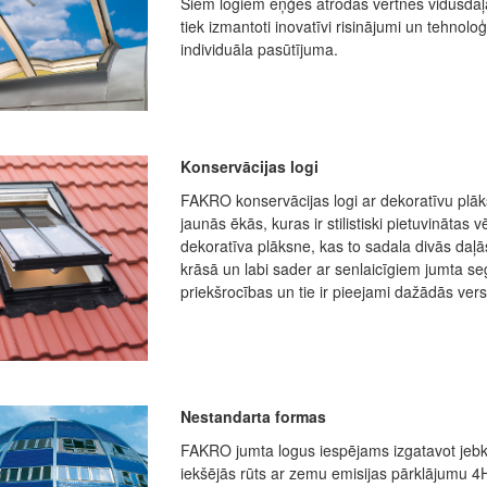
Šiem logiem eņģes atrodas vērtnes vidusdaļā
tiek izmantoti inovatīvi risinājumi un tehnolo
individuāla pasūtījuma.
Konservācijas logi
FAKRO konservācijas logi ar dekoratīvu plāks
jaunās ēkās, kuras ir stilistiski pietuvinātas 
dekoratīva plāksne, kas to sadala divās daļ
krāsā un labi sader ar senlaicīgiem jumta 
priekšrocības un tie ir pieejami dažādās ver
Nestandarta formas
FAKRO jumta logus iespējams izgatavot jebkā
iekšējās rūts ar zemu emisijas pārklājumu 4H