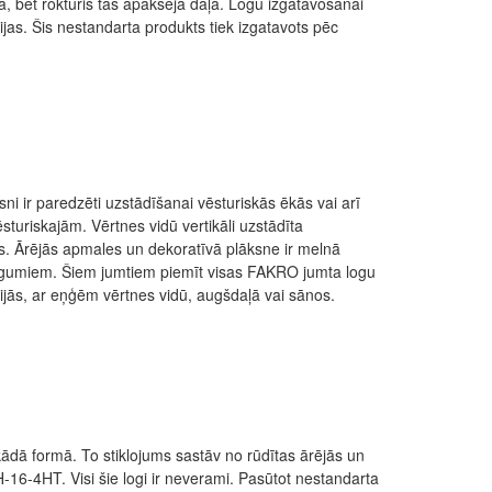
, bet rokturis tās apakšējā daļā. Logu izgatavošanai
ģijas. Šis nestandarta produkts tiek izgatavots pēc
ni ir paredzēti uzstādīšanai vēsturiskās ēkās vai arī
vēsturiskajām. Vērtnes vidū vertikāli uzstādīta
ās. Ārējās apmales un dekoratīvā plāksne ir melnā
segumiem. Šiem jumtiem piemīt visas FAKRO jumta logu
sijās, ar eņģēm vērtnes vidū, augšdaļā vai sānos.
dā formā. To stiklojums sastāv no rūdītas ārējās un
-16-4HT. Visi šie logi ir neverami. Pasūtot nestandarta