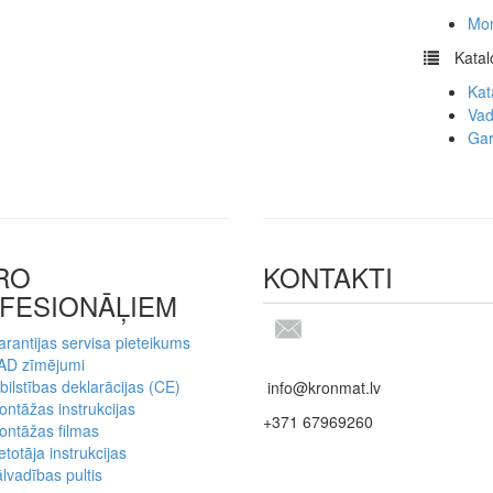
Mon
​
Katal
Kat
Vad
Gar
RO
KONTAKTI
FESIONĀĻIEM
rantijas servisa pieteikums
AD zīmējumi
bilstības deklarācijas (CE)
info@kronmat.lv
ntāžas instrukcijas
+371 67969260
ontāžas filmas
etotāja instrukcijas
lvadības pultis