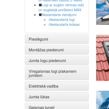
un elektrisko vadību Z-Wave
Logi ar eņģēm vērtnes vidū
un augšdaļā preSelect MAX
Nestandarta risinājumi
-
Nestandarta logi
-
Nestandarta krāsas
Pieslēgumi
Montāžas piederumi
Jumta logu piederumi
Virsgaismas logi plakaniem
jumtiem
Elektriskā vadība
Jumta lūkas
Gaismas tuneļi