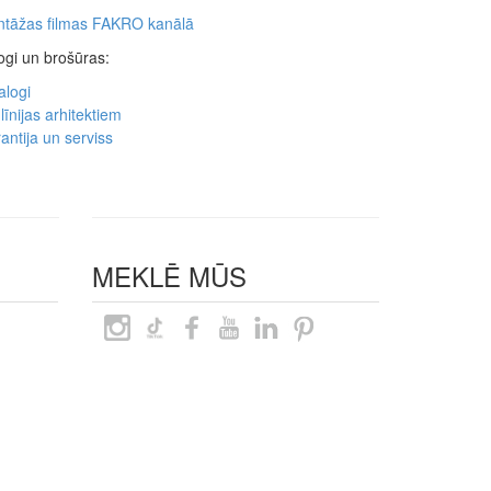
tāžas filmas FAKRO kanālā
ogi un brošūras:
alogi
līnijas arhitektiem
antija un serviss
MEKLĒ MŪS