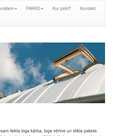
onāļiem
FAKRO
Kur pirkt?
Kontakti
usam liekta loga kārba, loga vērtne un stikla pakete.