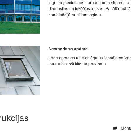
logu, nepieciešams norādīt jumta slīpumu un
dimensijas un iekšējos leņķus. Pasūtījumā jāno
kombinācijā ar citiem logiem.
Nestandarta apdare
Loga apmales un pieslēgumu iespējams izgatav
vara atbilstoši klienta prasībām.
rukcijas
​
Montā