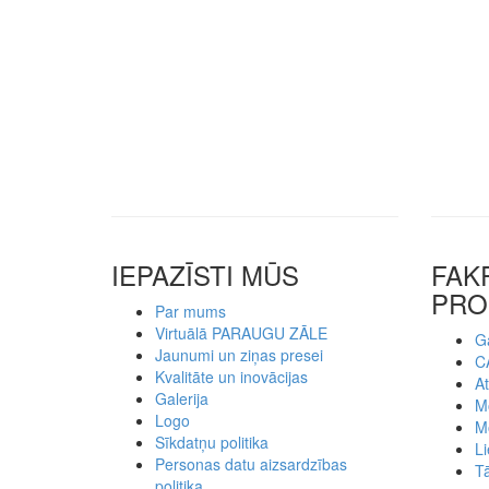
IEPAZĪSTI MŪS
FAK
PRO
Par mums
Virtuālā PARAUGU ZĀLE
Ga
Jaunumi un ziņas presei
C
Kvalitāte un inovācijas
At
Galerija
Mo
Logo
M
Sīkdatņu politika
Li
Personas datu aizsardzības
Tā
politika