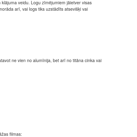
 klājuma veidu. Logu zīmējumiem jāietver visas
rāda arī, vai logs tiks uzstādīts atsevišķi vai
ot ne vien no alumīnija, bet arī no titāna cinka vai
žas filmas: