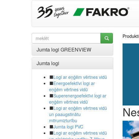
Produkti
Jumta logi GREENVIEW
Jumta logi
Logi ar eņģēm vērtnes vidū
Energoefektīvi logi ar
eņģēm vērtnes vidū
Superenergoefektīvi logi ar
eņģēm vērtnes vidū
Nes
Logi ar eņģēm vērtnes vidū
un paaugstinātu
mitrumizturību
Jumta logi PVC
Logi ar eņģēm vērtnes vidū