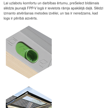
Lai uzlabotu komfortu un darbības ērtumu, preSelect bīdāmais
slēdzis jaunajā FPP-V logā ir ievietots rāmja apakšējā daļā.
Slēdzi
izmanto atvēršanas metodes izvēlei, un tas ir neredzams, kad
logs ir pilnībā aizvērts.