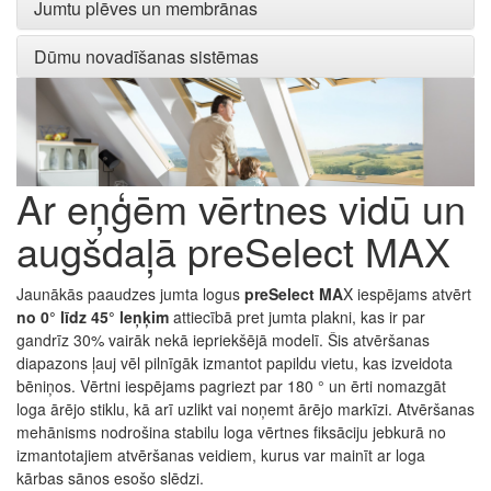
Jumtu plēves un membrānas
Dūmu novadīšanas sistēmas
Ar eņģēm vērtnes vidū un
augšdaļā preSelect MAX
Jaunākās paaudzes jumta logus
preSelect MA
X iespējams atvērt
no 0° līdz 45° leņķim
attiecībā pret jumta plakni, kas ir par
gandrīz 30% vairāk nekā iepriekšējā modelī. Šis atvēršanas
diapazons ļauj vēl pilnīgāk izmantot papildu vietu, kas izveidota
bēniņos. Vērtni iespējams pagriezt par 180 ° un ērti nomazgāt
loga ārējo stiklu, kā arī uzlikt vai noņemt ārējo markīzi. Atvēršanas
mehānisms nodrošina stabilu loga vērtnes fiksāciju jebkurā no
izmantotajiem atvēršanas veidiem, kurus var mainīt ar loga
kārbas sānos esošo slēdzi.