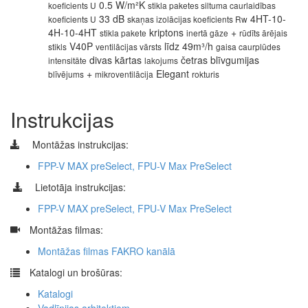
0.5 W/m²K
koeficients U
stikla paketes siltuma caurlaidības
33 dB
4HT-10-
koeficients U
skaņas izolācijas koeficients Rw
4H-10-4HT
kriptons
+
stikla pakete
inertā gāze
rūdīts ārējais
V40P
līdz 49m³/h
stikls
ventilācijas vārsts
gaisa caurplūdes
divas kārtas
četras blīvgumijas
intensitāte
lakojums
+
Elegant
blīvējums
mikroventilācija
rokturis
Instrukcijas
Montāžas instrukcijas:
FPP-V MAX preSelect, FPU-V Max PreSelect
Lietotāja instrukcijas:
FPP-V MAX preSelect, FPU-V Max PreSelect
​
Montāžas filmas:
Montāžas filmas FAKRO kanālā
​
Katalogi un brošūras:
Katalogi