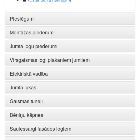
Pieslēgumi
Montāžas piederumi
Jumta logu piederumi
Virsgaismas logi plakaniem jumtiem
Elektriskā vadība
Jumta lūkas
Gaismas tuneļi
Bēniņu kāpnes
Saulessargi fasādes logiem