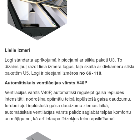
Lielie izmēri
Logi standarta aprīkojumā ir pieejami ar stikla paketi U3.
To
dizains ļauj ražot liela izmēra logus, tajā skaitā ar divkameru stikla
paketēm U5.
Logi ir pieejami izmēros
no 66×118
.
Automātiskais ventilācijas vārsts V40P
Ventilācijas vārsts V40P, automātiski regulējot gaisa ieplūdes
intensitāti, nodrošina optimālu telpā ieplūstošā gaisa daudzumu.
Ierobežojot ieplūstošā gaisa daudzumu ziemas laikā,
automātiskais ventilācijas vārsts palīdz saglabāt telpās komfortu
un mājīgumu, kā arī ietaupa līdzekļus telpu apsildīšanai.