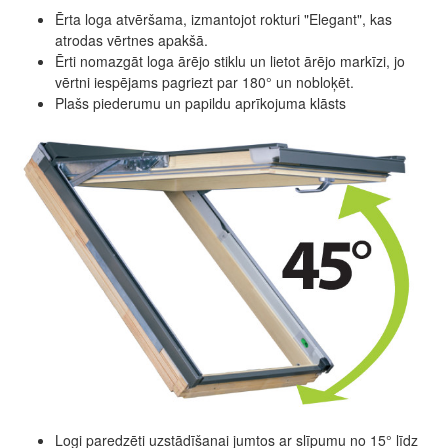
Ērta loga atvēršama, izmantojot rokturi "Elegant", kas
atrodas vērtnes apakšā.
Ērti nomazgāt loga ārējo stiklu un lietot ārējo markīzi, jo
vērtni iespējams pagriezt par 180° un nobloķēt.
Plašs piederumu un papildu aprīkojuma klāsts
Logi paredzēti uzstādīšanai jumtos ar slīpumu no 15° līdz