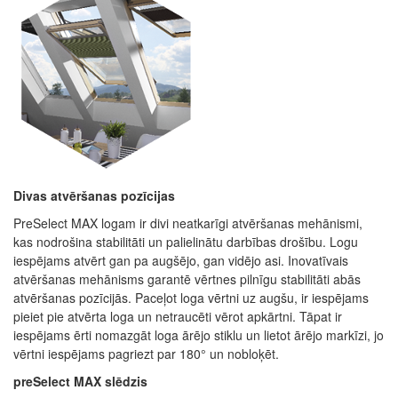
Divas atvēršanas pozīcijas
PreSelect MAX logam ir divi neatkarīgi atvēršanas mehānismi,
kas nodrošina stabilitāti un palielinātu darbības drošību.
Logu
iespējams atvērt gan pa augšējo, gan vidējo asi
.
Inovatīvais
atvēršanas mehānisms garantē vērtnes pilnīgu stabilitāti abās
atvēršanas pozīcijās.
Paceļot loga vērtni uz augšu, ir iespējams
pieiet pie atvērta loga un netraucēti vērot apkārtni
.
Tāpat ir
iespējams ērti nomazgāt loga ārējo stiklu un lietot ārējo markīzi, jo
vērtni iespējams pagriezt par 180° un nobloķēt
.
preSelect MAX slēdzis