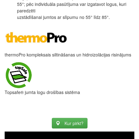
55°; pēc individuāla pasūtījuma var izgatavot logus, kuri
paredzēti
uzstādīšanai jumtos ar slīpumu no 55° līdz 85°.
thermoPro kompleksais siltināšanas un hidroizolācijas risinājums
Topsafe®
jumta logu drošības sistēma
Kur pirkt?