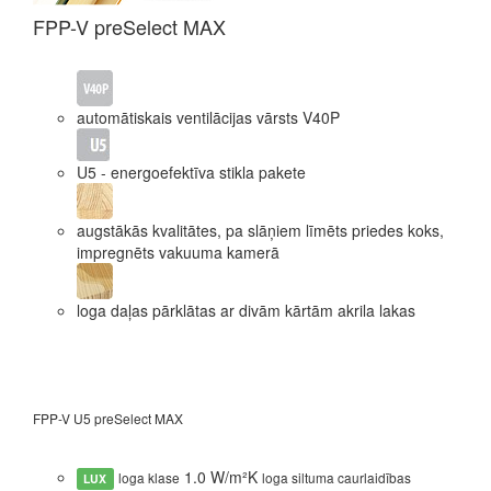
FP
FPP-V preSelect MAX
automātiskais ventilācijas vārsts V40P
U5 - energoefektīva stikla pakete
augstākās kvalitātes, pa slāņiem līmēts priedes koks,
impregnēts vakuuma kamerā
loga daļas pārklātas ar divām kārtām akrila lakas
FPP-V U5 preSelect MAX
FPU
1.0 W/m²K
loga klase
loga siltuma caurlaidības
LUX