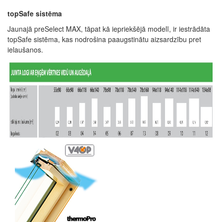
topSafe sistēma
Jaunajā preSelect MAX, tāpat kā iepriekšējā modelī, ir iestrādāta
topSafe sistēma, kas nodrošina paaugstinātu aizsardzību pret
ielaušanos.