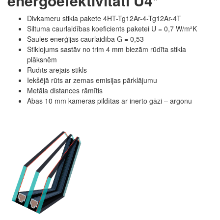
energoefektivitāti U4*
Divkameru stikla pakete 4HT-Tg12Ar-4-Tg12Ar-4T
Siltuma caurlaidības koeficients paketei U = 0,7 W/m²K
Saules enerģijas caurlaidība G = 0,53
Stiklojums sastāv no trim 4 mm biezām rūdīta stikla
plāksnēm
Rūdīts ārējais stikls
Iekšējā rūts ar zemas emisijas pārklājumu
Metāla distances rāmītis
Abas 10 mm kameras pildītas ar inerto gāzi – argonu