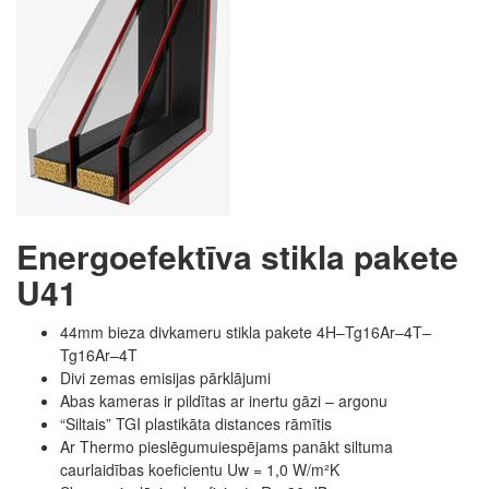
Energoefektīva stikla pakete
U41
44mm bieza divkameru stikla pakete
4H–Tg16Ar–4T–
Tg16Ar–4T
Divi zemas emisijas pārklājumi
Abas kameras ir pildītas ar inertu gāzi – argonu
“Siltais” TGI plastikāta distances rāmītis
Ar Thermo pieslēgumuiespējams panākt siltuma
caurlaidības koeficientu Uw = 1,0 W/m²K