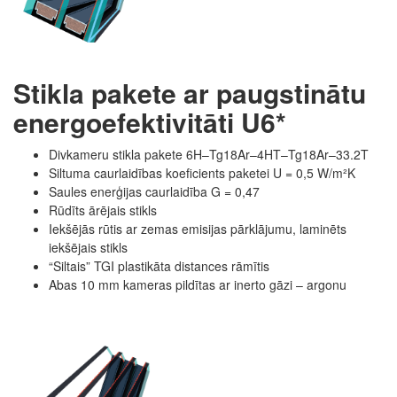
Stikla pakete ar paugstinātu
energoefektivitāti U6*
Divkameru stikla pakete 6H–Tg18Ar–4HT–Tg18Ar–33.2T
Siltuma caurlaidības koeficients paketei U = 0,5 W/m²K
Saules enerģijas caurlaidība G = 0,47
Rūdīts ārējais stikls
Iekšējās rūtis ar zemas emisijas pārklājumu, laminēts
iekšējais stikls
“Siltais” TGI plastikāta distances rāmītis
Abas 10 mm kameras pildītas ar inerto gāzi – argonu