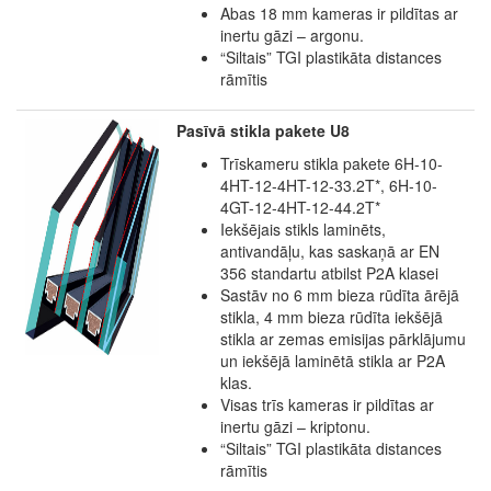
Abas 18 mm kameras ir pildītas ar
inertu gāzi – argonu.
“Siltais” TGI plastikāta distances
rāmītis
Pasīvā stikla pakete U8
Trīskameru stikla pakete 6H-10-
4HT-12-4HT-12-33.2T*, 6H-10-
4GT-12-4HT-12-44.2T*
Iekšējais stikls laminēts,
antivandāļu, kas saskaņā ar EN
356 standartu atbilst P2A klasei
Sastāv no 6 mm bieza rūdīta ārējā
stikla, 4 mm bieza rūdīta iekšējā
stikla ar zemas emisijas pārklājumu
un iekšējā laminētā stikla ar P2A
klas.
Visas trīs kameras ir pildītas ar
inertu gāzi – kriptonu.
“Siltais” TGI plastikāta distances
rāmītis