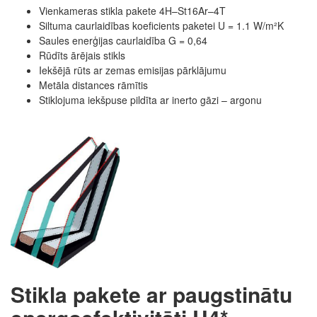
Vienkameras stikla pakete 4H–St16Ar–4T
Siltuma caurlaidības koeficients paketei U = 1.1 W/m²K
Saules enerģijas caurlaidība G = 0,64
Rūdīts ārējais stikls
Iekšējā rūts ar zemas emisijas pārklājumu
Metāla distances rāmītis
Stiklojuma iekšpuse pildīta ar inerto gāzi – argonu
Stikla pakete ar paugstinātu