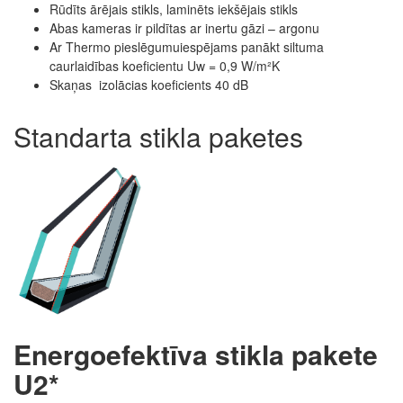
Rūdīts ārējais stikls, laminēts iekšējais stikls
Abas kameras ir pildītas ar inertu gāzi – argonu
Ar Thermo pieslēgumuiespējams panākt siltuma
caurlaidības koeficientu Uw = 0,9 W/m²K
Skaņas izolācias koeficients 40 dB
Standarta stikla paketes
Energoefektīva stikla pakete
U2*