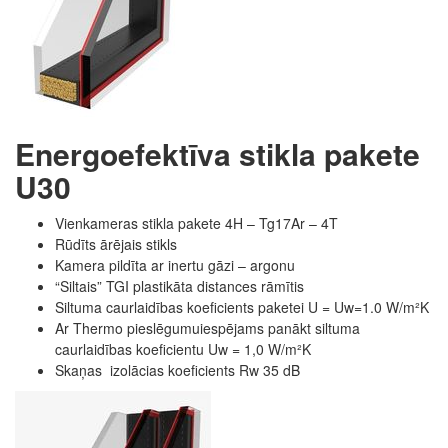
Energoefektīva stikla pakete
U30
Vienkameras stikla pakete
4H – Tg17Ar – 4T
Rūdīts ārējais stikls
Kamera pildīta ar inertu gāzi – argonu
“Siltais” TGI plastikāta distances rāmītis
Siltuma caurlaidības koeficients paketei U = Uw=1.0 W/m²K
Ar Thermo pieslēgumuiespējams panākt siltuma
caurlaidības koeficientu Uw = 1,0 W/m²K
Skaņas izolācias koeficients Rw 35 dB