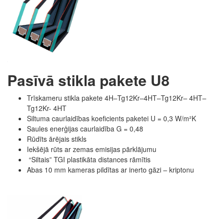
Pasīvā stikla pakete U8
Trīskameru stikla pakete 4H–Tg12Kr–4HT–Tg12Kr– 4HT–
Tg12Kr- 4HT
Siltuma caurlaidības koeficients paketei U = 0,3 W/m²K
Saules enerģijas caurlaidība G = 0,48
Rūdīts ārējais stikls
Iekšējā rūts ar zemas emisijas pārklājumu
“Siltais” TGI plastikāta distances rāmītis
Abas 10 mm kameras pildītas ar inerto gāzi – kriptonu