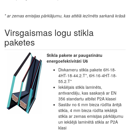
* ar zemas emisijas pārklājumu, kas attēlā iezīmēts sarkanā krāsā
Virsgaismas logu stikla
paketes
Stikla pakete ar paugstinātu
energoefektivitāti U6
Divkameru stikla pakete 6H-18-
4HT-18-44.2.T*, 6H-16-4HT-18-
55.2.T*
Iekšējais stikls laminēts,
antivandāļu, kas saskaņā ar EN
356 standartu atbilst P2A klasei
Sastāv no 6 mm bieza rūdīta ārējā
stikla, 4 mm bieza rūdīta iekšējā
stikla ar zemas emisijas pārklājumu
un iekšējā laminētā stikla ar P2A
klasi