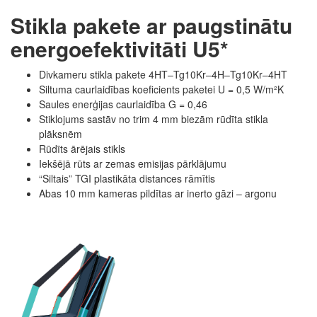
Stikla pakete ar paugstinātu
energoefektivitāti U5*
Divkameru stikla pakete 4HT–Tg10Kr–4H–Tg10Kr–4HT
Siltuma caurlaidības koeficients paketei U = 0,5 W/m²K
Saules enerģijas caurlaidība G = 0,46
Stiklojums sastāv no trim 4 mm biezām rūdīta stikla
plāksnēm
Rūdīts ārējais stikls
Iekšējā rūts ar zemas emisijas pārklājumu
“Siltais” TGI plastikāta distances rāmītis
Abas 10 mm kameras pildītas ar inerto gāzi – argonu