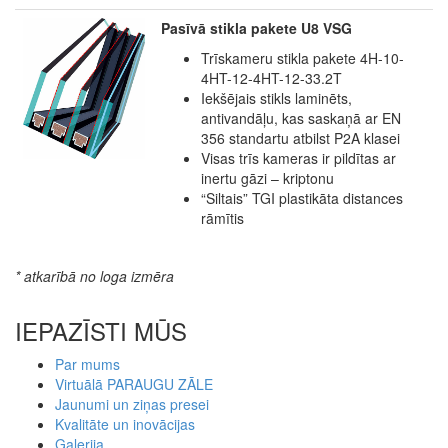
Pasīvā stikla pakete U8 VSG
Trīskameru stikla pakete 4H-10-
4HT-12-4HT-12-33.2T
Iekšējais stikls laminēts,
antivandāļu, kas saskaņā ar EN
356 standartu atbilst P2A klasei
Visas trīs kameras ir pildītas ar
inertu gāzi – kriptonu
“Siltais” TGI plastikāta distances
rāmītis
* atkarībā no loga izmēra
IEPAZĪSTI MŪS
Par mums
Virtuālā PARAUGU ZĀLE
Jaunumi un ziņas presei
Kvalitāte un inovācijas
Galerija