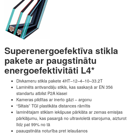
Superenergoefektīva stikla
pakete ar paugstinātu
energoefektivitāti L4*
Divkameru stikla pakete 4HT–12–4–10–33.2T
Laminēts antivandāļu stikls, kas saskaņā ar EN 356
standartu atbilst P2A klasei
Kameras pildītas ar inerto gāzi – argonu
“Siltais” TGI plastikāta distances rāmītis
laminētajam stiklam iekšpuse pārklāta ar zemas emisijas
pārklājumu, kas pasargā no ultravioletā starojuma, aizturot
līdz pat 99% no tā
paaugstināta noturība pret ielaušanos