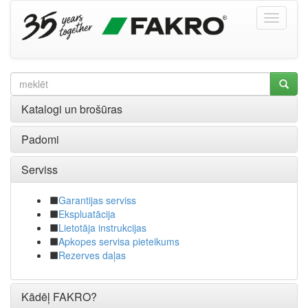
Katalogi un brošūras
Padomi
Serviss
Garantijas serviss
Ekspluatācija
Lietotāja instrukcijas
Apkopes servisa pieteikums
Rezerves daļas
Kādēļ FAKRO?