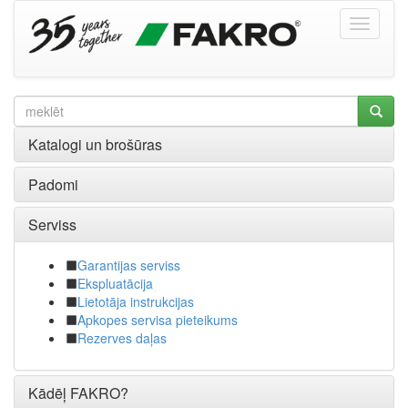
Katalogi un brošūras
Padomi
Serviss
Garantijas serviss
Ekspluatācija
Lietotāja instrukcijas
Apkopes servisa pieteikums
Rezerves daļas
Kādēļ FAKRO?