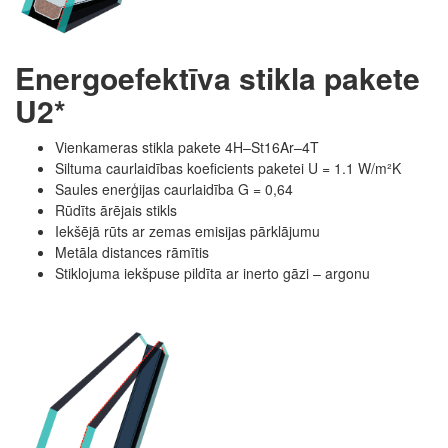
Energoefektīva stikla pakete
U2*
Vienkameras stikla pakete 4H–St16Ar–4T
Siltuma caurlaidības koeficients paketei U = 1.1 W/m²K
Saules enerģijas caurlaidība G = 0,64
Rūdīts ārējais stikls
Iekšējā rūts ar zemas emisijas pārklājumu
Metāla distances rāmītis
Stiklojuma iekšpuse pildīta ar inerto gāzi – argonu