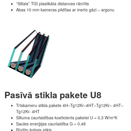
“Siltais” TGI plastikāta distances rāmītis
Abas 10 mm kameras pildītas ar inerto gāzi – argonu
Pasīvā stikla pakete U8
Trīskameru stikla pakete 4H–Tg12Kr–4HT–Tg12Kr– 4HT–
Tg12Kr- 4HT
Siltuma caurlaidības koeficients paketei U = 0,3 W/m²K
Saules enerģijas caurlaidība G = 0,48
Rūdīts ārējais stikls