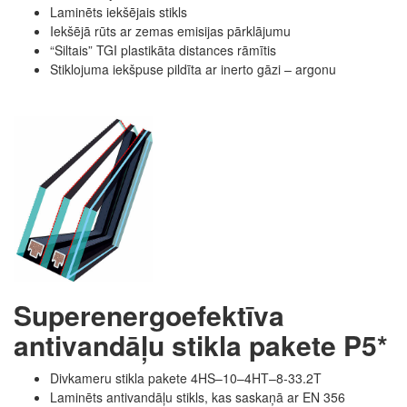
Laminēts iekšējais stikls
Iekšējā rūts ar zemas emisijas pārklājumu
“Siltais” TGI plastikāta distances rāmītis
Stiklojuma iekšpuse pildīta ar inerto gāzi – argonu
Superenergoefektīva
antivandāļu stikla pakete P5*
Divkameru stikla pakete 4HS–10–4HT–8-33.2T
Laminēts antivandāļu stikls, kas saskaņā ar EN 356