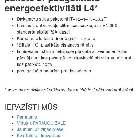
energoefektivitāti L4*
Divkameru stikla pakete 4HT–12–4–10–33.2T
Laminēts antivandāļu stikls, kas saskaņā ar EN 356
standartu atbilst P2A klasei
Kameras pildītas ar inerto gāzi – argonu
“Siltais” TGI plastikāta distances rāmītis
laminētajam stiklam iekšpuse pārklāta ar zemas emisijas
pārklājumu, kas pasargā no ultravioletā starojuma, aizturot
līdz pat 99% no tā
paaugstināta noturība pret ielaušanos
* ar zemas emisijas pārklājumu, kas attēlā iezīmēts sarkanā krāsā
IEPAZĪSTI MŪS
Par mums
Virtuālā PARAUGU ZĀLE
Jaunumi un ziņas presei
Kvalitāte un inovācijas