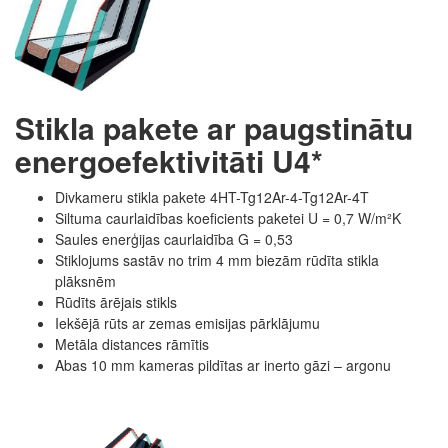
Stikla pakete ar paugstinātu
energoefektivitāti U4*
Divkameru stikla pakete 4HT-Tg12Ar-4-Tg12Ar-4T
Siltuma caurlaidības koeficients paketei U = 0,7 W/m²K
Saules enerģijas caurlaidība G = 0,53
Stiklojums sastāv no trim 4 mm biezām rūdīta stikla
plāksnēm
Rūdīts ārējais stikls
Iekšējā rūts ar zemas emisijas pārklājumu
Metāla distances rāmītis
Abas 10 mm kameras pildītas ar inerto gāzi – argonu