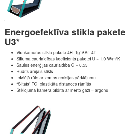
Energoefektīva stikla pakete
U3*
Vienkameras stikla pakete 4H–Tg16Ar–4T
Siltuma caurlaidības koeficients paketei U = 1.0 W/m²K
Saules enerģijas caurlaidība G = 0,53
Rūdīts ārējais stikls
Iekšējā rūts ar zemas emisijas pārklājumu
“Siltais” TGI plastikāta distances rāmītis
Stiklojuma kamera pildīta ar inerto gāzi – argonu