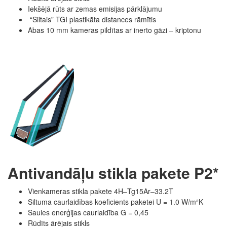
Iekšējā rūts ar zemas emisijas pārklājumu
“Siltais” TGI plastikāta distances rāmītis
Abas 10 mm kameras pildītas ar inerto gāzi – kriptonu
Antivandāļu stikla pakete P2*
Vienkameras stikla pakete 4H–Tg15Ar–33.2T
Siltuma caurlaidības koeficients paketei U = 1.0 W/m²K
Saules enerģijas caurlaidība G = 0,45
Rūdīts ārējais stikls