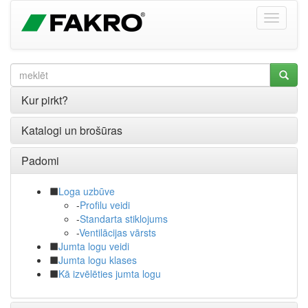
Kur pirkt?
Katalogi un brošūras
Padomi
Loga uzbūve
-
Profilu veidi
-
Standarta stiklojums
-
Ventilācijas vārsts
Jumta logu veidi
Jumta logu klases
Kā izvēlēties jumta logu