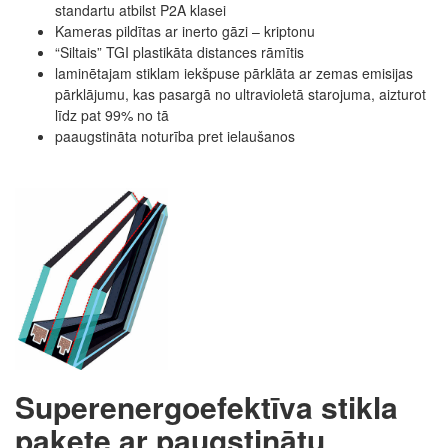
standartu atbilst P2A klasei
Kameras pildītas ar inerto gāzi – kriptonu
“Siltais” TGI plastikāta distances rāmītis
laminētajam stiklam iekšpuse pārklāta ar zemas emisijas
pārklājumu, kas pasargā no ultravioletā starojuma, aizturot
līdz pat 99% no tā
paaugstināta noturība pret ielaušanos
Superenergoefektīva stikla
pakete ar paugstinātu