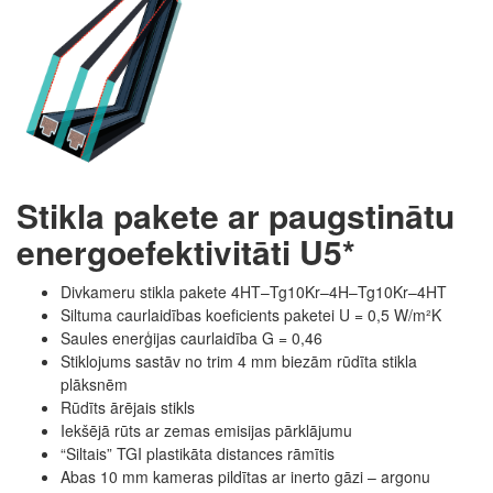
Stikla pakete ar paugstinātu
energoefektivitāti U5*
Divkameru stikla pakete 4HT–Tg10Kr–4H–Tg10Kr–4HT
Siltuma caurlaidības koeficients paketei U = 0,5 W/m²K
Saules enerģijas caurlaidība G = 0,46
Stiklojums sastāv no trim 4 mm biezām rūdīta stikla
plāksnēm
Rūdīts ārējais stikls
Iekšējā rūts ar zemas emisijas pārklājumu
“Siltais” TGI plastikāta distances rāmītis
Abas 10 mm kameras pildītas ar inerto gāzi – argonu