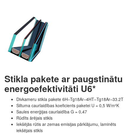
Stikla pakete ar paugstinātu
energoefektivitāti U6*
Divkameru stikla pakete 6H–Tg18Ar–4HT–Tg18Ar–33.2T
Siltuma caurlaidības koeficients paketei U = 0,5 W/m²K
Saules enerģijas caurlaidība G = 0,47
Rūdīts ārējais stikls
Iekšējās rūtis ar zemas emisijas pārklājumu, laminēts
iekšējais stikls