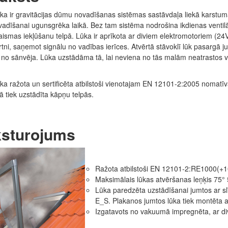
a ir gravitācijas dūmu novadīšanas sistēmas sastāvdaļa liekā karstu
adīšanai ugunsgrēka laikā. Bez tam sistēma nodrošina ikdienas ventilā
ismas iekļūšanu telpā. Lūka ir aprīkota ar diviem elektromotoriem (24V
rtni, saņemot signālu no vadības ierīces. Atvērtā stāvoklī lūk pasargā j
o sānvēja. Lūka uzstādāma tā, lai neviena no tās malām neatrastos v
a ražota un sertificēta atbilstoši vienotajam EN 12101-2:2005 nomatī
tā tiek uzstādīta kāpņu telpās.
sturojums
Ražota atbilstoši EN 12101-2:RE1000(+
Maksimālais lūkas atvēršanas leņķis 75° 
Lūka paredzēta uzstādīšanai jumtos ar sl
E_S. Plakanos jumtos lūka tiek montēta 
Izgatavots no vakuumā impregnēta, ar div