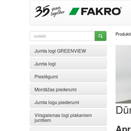
Produkti
Jumta logi GREENVIEW
Jumta logi
Pieslēgumi
Montāžas piederumi
Jumta logu piederumi
Dū
Virsgaismas logi plakaniem
jumtiem
Apr