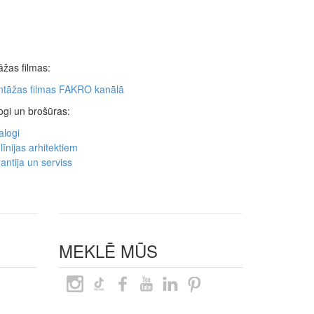
žas filmas:
tāžas filmas FAKRO kanālā
ogi un brošūras:
alogi
līnijas arhitektiem
antija un serviss
MEKLĒ MŪS