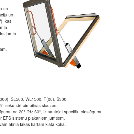
ma un
ciju un
), kas
umta
irs jumta
vam.
1000), SL500, WL1500, T(00), B300
51 sekundē pie pilnas slodzes.
īpumu no 20° līdz 60°, izmantojot speciālu pieslēgumu
ar EFS sistēmu plakaniem jumtiem.
ām akrila lakas kārtām klāta koka.