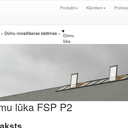
Produkti
Klientiem
Profesi
Dūmu novadīšanas sistēmas
Dūmu
lūka
mu lūka FSP P2
aksts