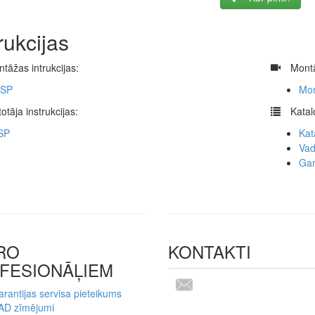
rukcijas
tāžas intrukcijas:
​
Montā
SP
Mon
otāja instrukcijas:
​
Katal
SP
Kat
Vad
Gar
RO
KONTAKTI
FESIONĀĻIEM
rantijas servisa pieteikums
AD zīmējumi