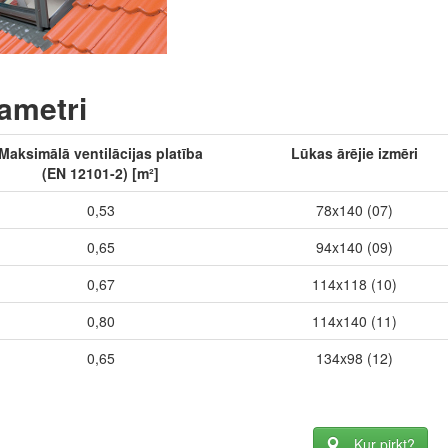
ametri
Maksimālā ventilācijas platība
Lūkas ārējie izmēri
(EN 12101-2) [m²]
0,53
78x140 (07)
0,65
94x140 (09)
0,67
114x118 (10)
0,80
114x140 (11)
0,65
134x98 (12)
Kur pirkt?