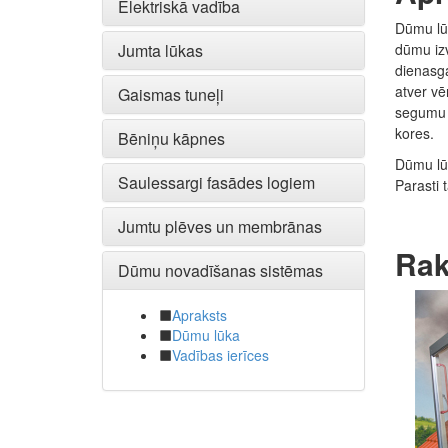
Elektriskā vadība
Dūmu lūk
dūmu izv
Jumta lūkas
dienasga
atver vē
Gaismas tuneļi
segumu n
kores.
Bēniņu kāpnes
Dūmu lūk
Saulessargi fasādes logiem
Parasti 
Jumtu plēves un membrānas
Rak
Dūmu novadīšanas sistēmas
Apraksts
Dūmu lūka
Vadības ierīces