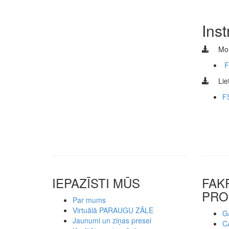
Inst
Mon
F
Liet
F
IEPAZĪSTI MŪS
FAK
PRO
Par mums
Virtuālā PARAUGU ZĀLE
Ga
Jaunumi un ziņas presei
C