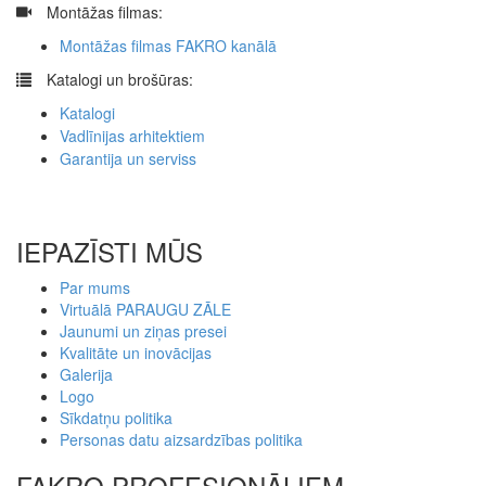
​
Montāžas filmas:
Montāžas filmas FAKRO kanālā
​
Katalogi un brošūras:
Katalogi
Vadlīnijas arhitektiem
Garantija un serviss
IEPAZĪSTI MŪS
Par mums
Virtuālā PARAUGU ZĀLE
Jaunumi un ziņas presei
Kvalitāte un inovācijas
Galerija
Logo
Sīkdatņu politika
Personas datu aizsardzības politika
FAKRO PROFESIONĀĻIEM