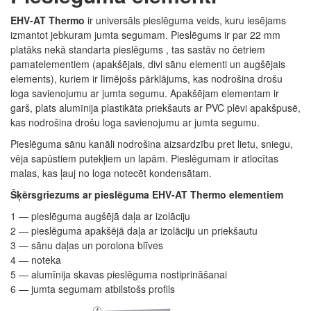
EHV-AT Thermo
ir universāls pieslēguma veids, kuru iesējams
izmantot jebkuram jumta segumam. Pieslēgums ir par 22 mm
platāks nekā standarta pieslēgums , tas sastāv n
o četriem
pamatelementiem (apakšējais, divi sānu elementi un augšējais
elements), kuriem ir līmējošs pārklājums, kas nodrošina drošu
loga savienojumu ar jumta segumu. Apakšējam elementam ir
garš, plats alumīnija plastikāta priekšauts ar PVC plēvi apakšpusē,
kas
nodrošina drošu loga savienojumu ar jumta segumu.
Pieslēguma sānu kanāli nodrošina aizsardzību pret lietu, sniegu,
vēja sapūstiem putekļiem un lapām. Pieslēgumam ir atlocītas
malas, kas ļauj no loga notecēt kondensātam.
Šķērsgriezums ar pieslēguma EHV-AT Thermo elementiem
1 —
pieslēguma augšējā daļa ar izolāciju
2 — pieslēguma apakšējā daļa ar izolāciju un priekšautu
3 — sānu daļas un porolona blīves
4 —
noteka
5 —
alumīnija skavas pieslēguma nostiprināšanai
6 — jumta segumam atbilstošs profils