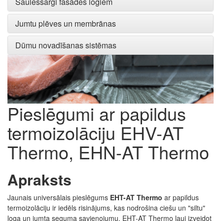
Saulessargi fasādes logiem
Jumtu plēves un membrānas
Dūmu novadīšanas sistēmas
Pieslēgumi ar papildus
termoizolāciju EHV-AT
Thermo, EHN-AT Thermo
Apraksts
Jaunais universālais pieslēgums
EHT-AT Thermo
ar papildus
termoizolāciju ir iedēls risinājums, kas nodrošina ciešu un "siltu"
loga un jumta seguma savienojumu. EHT-AT Thermo ļauj izveidot