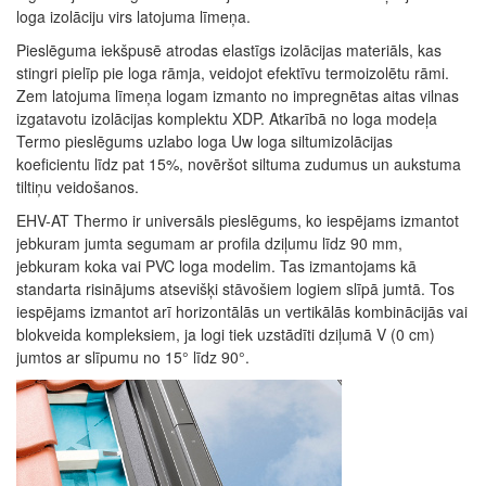
loga izolāciju virs latojuma līmeņa.
Pieslēguma iekšpusē atrodas elastīgs izolācijas materiāls, kas
stingri pielīp pie loga rāmja, veidojot efektīvu termoizolētu rāmi.
Zem latojuma līmeņa logam izmanto no impregnētas aitas vilnas
izgatavotu izolācijas komplektu XDP. Atkarībā no loga modeļa
Termo pieslēgums uzlabo loga Uw loga siltumizolācijas
koeficientu līdz pat 15%, novēršot
siltuma zudumus un
aukstuma
tiltiņu veidošanos.
EHV-AT Thermo ir universāls pieslēgums, ko iespējams izmantot
jebkuram jumta segumam ar profila dziļumu līdz 90 mm,
jebkuram koka vai PVC loga modelim. Tas izmantojams kā
standarta risinājums atsevišķi stāvošiem logiem slīpā jumtā. Tos
iespējams izmantot arī horizontālās un vertikālās kombinācijās vai
blokveida kompleksiem, ja logi tiek uzstādīti
dziļumā V (0 cm)
jumtos ar slīpumu no 15° līdz 90°.