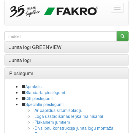
Jumta logi GREENVIEW
Jumta logi
Pieslēgumi
Apraksts
Standarta pieslēgumi
Citi pieslēgumi
Speciālie pieslēgumi
-
Ar papildus siltumizolāciju
-
Loga uzstādīšanas leņķa mainīšanai
-
Plakaniem jumtiem
-
Divslīpņu konstrukcija jumta logu montāžai