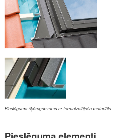
Pieslēguma šķērsgriezums ar termoizolējošo materiālu
Pieslēguma elementi