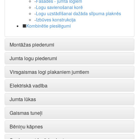
-
Fasādes - jumta logiem
-
Logu savienošanai korē
-
Logu uzstādīšanai dažāda slīpuma plaknēs
-
Izbūves konstrukcija
Kombinētie pieslēgumi
Montāžas piederumi
Jumta logu piederumi
Virsgaismas logi plakaniem jumtiem
Elektriskā vadība
Jumta lūkas
Gaismas tuneļi
Bēniņu kāpnes