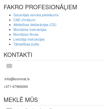
FAKRO PROFESIONĀĻIEM
Garantijas servisa pieteikums
CAD zīmējumi
Atbilstības deklarācijas (CE)
Montāžas instrukcijas
Montāžas filmas
Lietotāja instrukcijas
Tālvadības pultis
KONTAKTI
info@kronmat.lv
+371 67969260
MEKLĒ MŪS