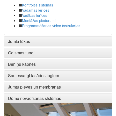
Kontroles sistēmas
Vadāmās ierīces
Vadības ierīces
Montāžas piederumi
Programmēšanas video instrukcijas
Jumta lūkas
Gaismas tuneļi
Bēniņu kāpnes
Saulessargi fasādes logiem
Jumtu plēves un membrānas
Dūmu novadīšanas sistēmas