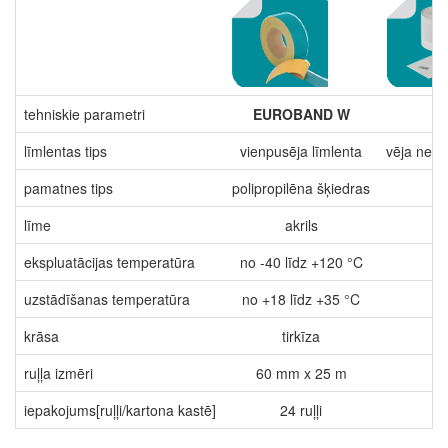
tehniskie parametri
EUROBAND W
līmlentas tips
vienpusēja līmlenta
vēja neca
pamatnes tips
polipropilēna šķiedras
p
līme
akrils
ekspluatācijas temperatūra
no -40 līdz +120 °C
uzstādīšanas temperatūra
no +18 līdz +35 °C
krāsa
tirkīza
b
ruļļa izmēri
60 mm x 25 m
iepakojums[ruļļi/kartona kastē]
24 ruļļi