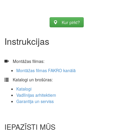
Kur pirkt?
Instrukcijas
​
Montāžas filmas:
Montāžas filmas FAKRO kanālā
​
Katalogi un brošūras:
Katalogi
Vadlīnijas arhitektiem
Garantija un serviss
IEPAZĪSTI MŪS