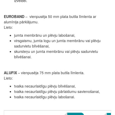
izveidei.
EUROBAND
– vienpusēja 50 mm plata butila līmlenta ar
alumīnija pārklājumu.
Lieto:
jumta membrānu un plēvju labošanai,
virsgaismu, jumta logu un jumta membrānu vai plēvju
sadurvietu blīvēšanai,
skursteņu un jumta membrānu vai plēvju sadurvietu
blīvēšanai.
ALUFIX
– vienpusēja 75 mm plata butila līmlenta.
Lieto:
tvaika necaurlaidīgu plēvju blīvēšanai,
tvaika necaurlaidīgu plēvju pārlaidumu savienošanai,
tvaika necaurlaidīgu plēvju labošanai.