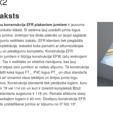
x2
aksts
ņu konstrukcija EFR plakaniem jumtiem
ir jaunums
duktu klāstā. Šī sistēma ļauj uzstādīt jumta logus
 jumtos, izvietojot tos divās plaknēs un ļaujot saglabāt
jumtu estētisko izskatu. EFR klientam tiek piegādāts
mplektācijā, ieskaitot koka pamatni ar siltumizolācijas
lu un pieslēgumu komplektu. Konstrukcija EFR
m jumtiem ir līdzīga konstrukcijai EFW, taču ievērojami
. Tas ir estētisks un efektīvs risinājums, kas ļauj
t telpas zem jumtiem ar nelielu slīpumu. Tā konstrukcija
tādīt koka logus FT_, PVC logus PT_ un citus standarta
ā arī izmantot visus iekšējos un ārējos jumta logu
us. Konstrukcija standartā tiek piedāvāta logiem, kuru
ir 78 vai 114 cm un kuri ir izvietoti kompleksā B2x2.
standarta augstums ir 118 cm. Pamata attālums starp
sošajiem logiem ir 40 mm. Divslīpņu konstrukcija EFR
a uzstādīšanai jumtos ar slīpumu no 0º līdz 15º.