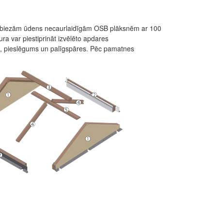
biezām ūdens necaurlaidīgām OSB plāksnēm ar 100
ra var piestiprināt izvēlēto apdares
ne, pieslēgums un palīgspāres. Pēc pamatnes