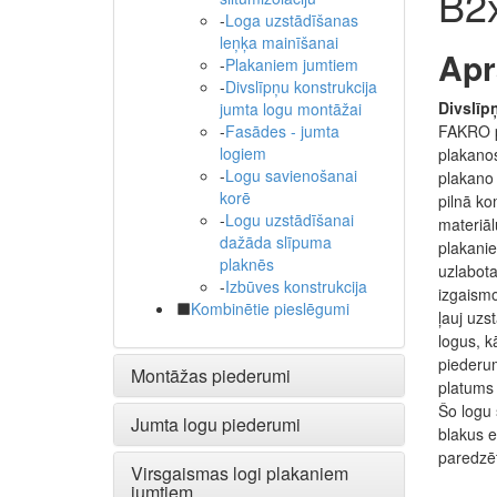
B2
-
Loga uzstādīšanas
leņķa mainīšanai
Apr
-
Plakaniem jumtiem
-
Divslīpņu konstrukcija
Divslīp
jumta logu montāžai
FAKRO pr
-
Fasādes - jumta
logiem
plakanos
-
Logu savienošanai
plakano 
korē
pilnā ko
-
Logu uzstādīšanai
materiā
dažāda slīpuma
plakanie
plaknēs
uzlabota
-
Izbūves konstrukcija
izgaismo
Kombinētie pieslēgumi
ļauj uzs
logus, k
piederum
Montāžas piederumi
platums 
Šo logu 
Jumta logu piederumi
blakus e
paredzēt
Virsgaismas logi plakaniem
jumtiem