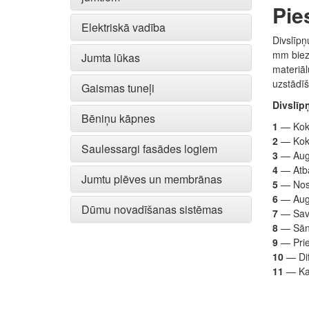
Pie
Elektriskā vadība
Divslīpņ
mm biezu
Jumta lūkas
materiāl
uzstādīš
Gaismas tuneļi
Divslīp
Bēniņu kāpnes
1
— Koka
2
—
Kok
Saulessargi fasādes logiem
3
— Augš
4
— Atba
Jumtu plēves un membrānas
5
— Nosl
6
— Augš
Dūmu novadīšanas sistēmas
7
— Sav
8
— Sān
9
— Prie
10
— Dif
11
— Kab