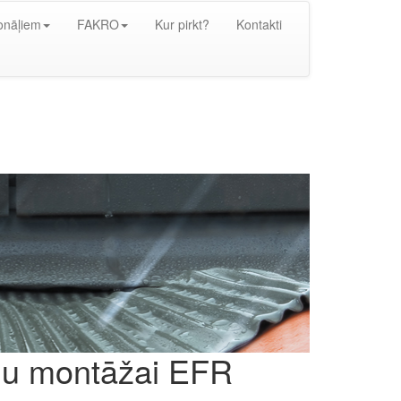
onāļiem
FAKRO
Kur pirkt?
Kontakti
ogu montāžai EFR