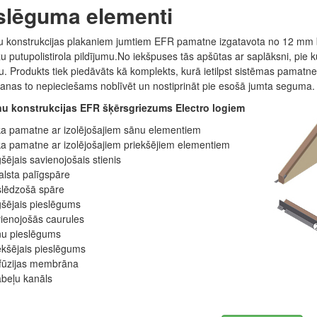
slēguma elementi
u konstrukcijas
plakaniem jumtiem
EFR pamatne izgatavota no 12 mm 
 putupolistirola pildījumu.No iekšpuses tās apšūtas ar saplāksni, pie ku
u. Produkts tiek piedāvāts kā komplekts, kurā ietilpst sistēmas pamat
anas to nepieciešams noblīvēt un nostiprināt pie esošā jumta seguma.
ņu konstrukcijas EFR šķērsgriezums Electro logiem
 pamatne ar izolējošajiem sānu elementiem
a pamatne ar izolējošajiem priekšējiem elementiem
ējais savienojošais stienis
lsta palīgspāre
ēdzošā spāre
ējais pieslēgums
ienojošās caurules
u pieslēgums
kšējais pieslēgums
ūzijas membrāna
eļu kanāls