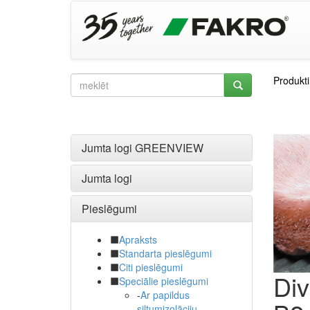
Produkti
Jumta logi GREENVIEW
Jumta logi
Pieslēgumi
Apraksts
Standarta pieslēgumi
Citi pieslēgumi
Div
Speciālie pieslēgumi
-
Ar papildus
siltumizolāciju