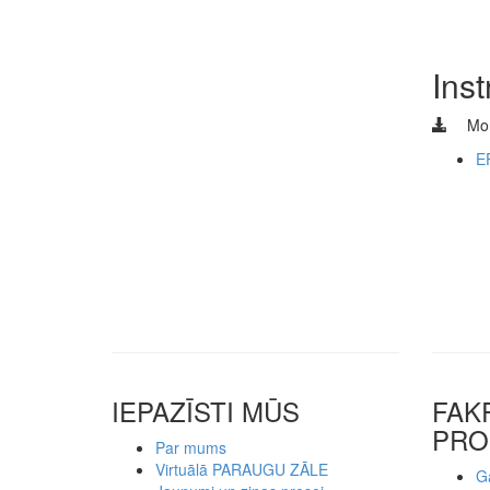
Inst
Mon
E
IEPAZĪSTI MŪS
FAK
PRO
Par mums
Virtuālā PARAUGU ZĀLE
Ga