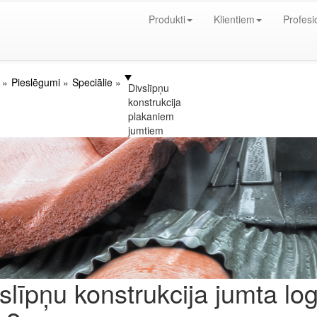
Produkti
Klientiem
Profesi
Pieslēgumi
Speciālie
Divslīpņu
konstrukcija
plakaniem
jumtiem
slīpņu konstrukcija jumta l