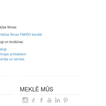
žas filmas:
tāžas filmas FAKRO kanālā
ogi un brošūras:
alogi
līnijas arhitektiem
antija un serviss
MEKLĒ MŪS