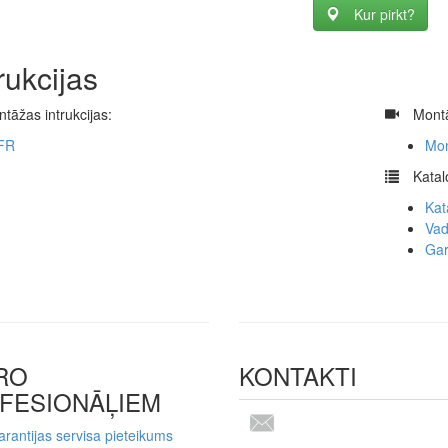
Kur pirkt?
rukcijas
tāžas intrukcijas:
​
Montā
FR
Mon
​
Katal
Kat
Vad
Gar
RO
KONTAKTI
FESIONĀĻIEM
rantijas servisa pieteikums