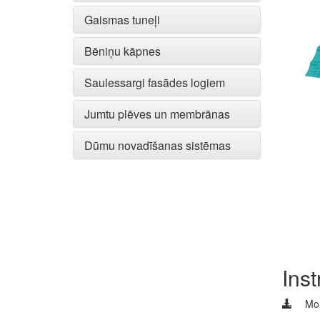
Gaismas tuneļi
Bēniņu kāpnes
Saulessargi fasādes logiem
Jumtu plēves un membrānas
Dūmu novadīšanas sistēmas
Inst
Mon