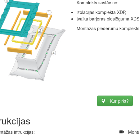
Komplekts sastāv no:
izolācijas komplekta XDP,
tvaika barjeras pieslēguma XDS
Montāžas piederumu komplekts X
Kur pirkt?
rukcijas
tāžas intrukcijas:
​
Montā