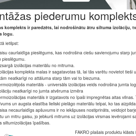
ntāžas piederumu komplekt
as komplekts ir paredzēts, lai nodrošinātu ātru siltuma izolāciju, 
a logu.
ā ietilpst:
isu caurlaidīga pieslēgums, kas nodrošina ciešu savienojumu starp ju
n pieslēgumu.
zsargā izolācijas materiālu no mitruma.
olācijas komplekta malas ir sagatavotas tā, lai tās varētu novietot tieši 
tām neatkarīgi no attāluma starp tām vai to biezuma.
rmoizolējošs materiāls - universāls izolācijas veids nodrošina jumta lo
olāciju neatkarīgi no jumta atvēruma izmēra
rmoizolācijas materiāls ir izgatavots no īpaši impregnētas aitas vilnas.
īvums un augsta elastība lieliski pielāgo materiālu telpai, ko tas aizpilda
isa necaurlaidīgs apšuvums ir no iekšpuses nostiprināts, veidojot barj
ltu un mitru gaisu, jo jebkurš mitrums uz izolācijas virsmas ievērojami 
s siltumizolācijas īpašības.
FAKRO plašais produktu klāsts