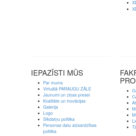
X
X
IEPAZĪSTI MŪS
FAK
PRO
Par mums
Virtuālā PARAUGU ZĀLE
Ga
Jaunumi un ziņas presei
C
Kvalitāte un inovācijas
At
Galerija
Mo
Logo
M
Sīkdatņu politika
Li
Personas datu aizsardzības
Tā
politika