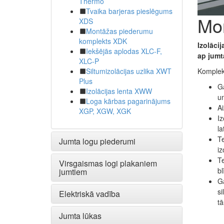
Thermo
Tvaika barjeras pieslēgums
Mo
XDS
Montāžas piederumu
komplekts XDK
Izolācij
Iekšējās aplodas XLC-F,
ap jumt
XLC-P
Siltumizolācijas uzlika XWT
Komplekt
Plus
Ga
Izolācijas lenta XWW
u
Loga kārbas pagarinājums
Ai
XGP, XGW, XGK
Iz
la
Te
Jumta logu piederumi
iz
Te
Virsgaismas logi plakaniem
bl
jumtiem
Ga
si
Elektriskā vadība
tā
Jumta lūkas