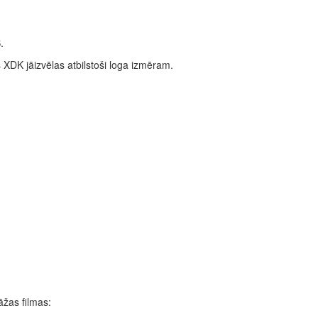
.
DK jāizvēlas atbilstoši loga izmēram.
žas filmas: