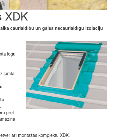
s XDK
tvaika caurlaidību un gaisa necaurlaidīgu izolāciju
mta logu
uz jumta
gu
 Tā
.
eru pret
samazina
 ietver arī montāžas komplektu XDK.