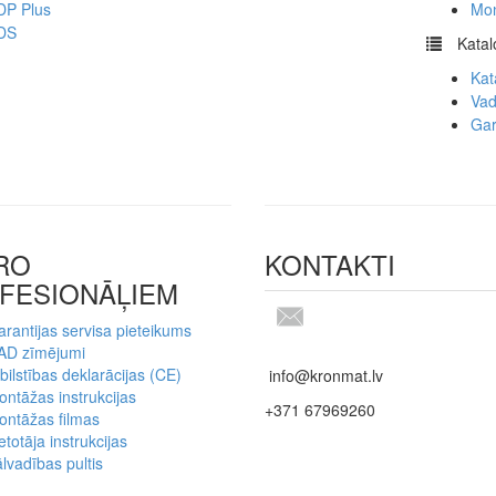
DP Plus
Mon
DS
​
Katal
Kat
Vad
Gar
RO
KONTAKTI
FESIONĀĻIEM
rantijas servisa pieteikums
AD zīmējumi
bilstības deklarācijas (CE)
info@kronmat.lv
ntāžas instrukcijas
+371 67969260
ontāžas filmas
etotāja instrukcijas
lvadības pultis