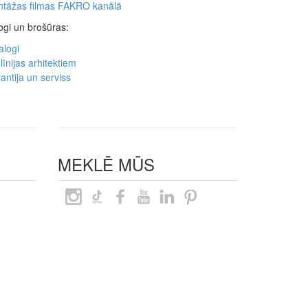
tāžas filmas FAKRO kanālā
ogi un brošūras:
alogi
līnijas arhitektiem
antija un serviss
MEKLĒ MŪS