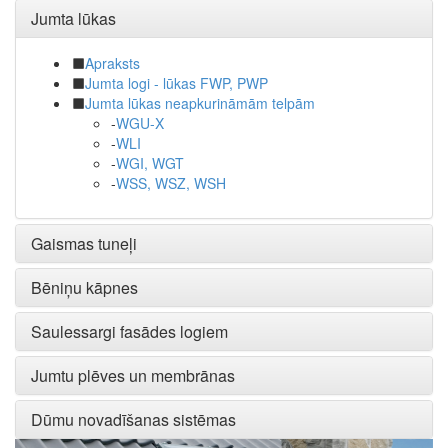
Jumta lūkas
Apraksts
Jumta logi - lūkas FWP, PWP
Jumta lūkas neapkurināmām telpām
-
WGU-X
-
WLI
-
WGI, WGT
-
WSS, WSZ, WSH
Gaismas tuneļi
Bēniņu kāpnes
Saulessargi fasādes logiem
Jumtu plēves un membrānas
Dūmu novadīšanas sistēmas