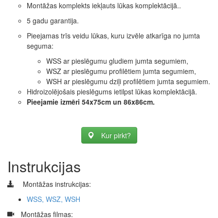
Montāžas komplekts iekļauts lūkas komplektācijā..
5 gadu garantija.
Pieejamas trīs veidu lūkas, kuru izvēle atkarīga no jumta
seguma:
WSS ar pieslēgumu gludiem jumta segumiem,
WSZ ar pieslēgumu profilētiem jumta segumiem,
WSH ar pieslēgumu dziļi profilētiem jumta segumiem.
Hidroizolējošais pieslēgums ietilpst lūkas komplektācijā.
Pieejamie izmēri 54x75cm un 86x86cm.
Kur pirkt?
Instrukcijas
Montāžas instrukcijas:
WSS, WSZ, WSH
​
Montāžas filmas: