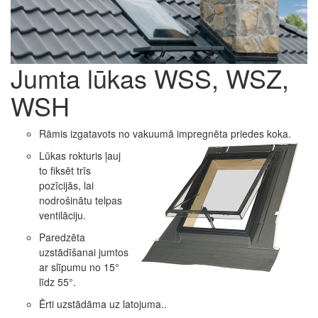
Jumta lūkas WSS, WSZ,
WSH
Rāmis izgatavots no vakuumā impregnēta priedes koka.
Lūkas rokturis ļauj
to fiksēt trīs
pozīcijās, lai
nodrošinātu telpas
ventilāciju.
Paredzēta
uzstādīšanai jumtos
ar slīpumu no 15°
līdz 55°.
Ērti uzstādāma uz latojuma..