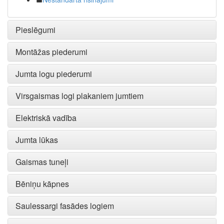
Pieslēgumi
Montāžas piederumi
Jumta logu piederumi
Virsgaismas logi plakaniem jumtiem
Elektriskā vadība
Jumta lūkas
Gaismas tuneļi
Bēniņu kāpnes
Saulessargi fasādes logiem