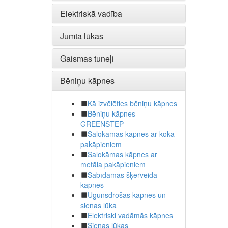
Elektriskā vadība
Jumta lūkas
Gaismas tuneļi
Bēniņu kāpnes
Kā izvēlēties bēniņu kāpnes
Bēniņu kāpnes
GREENSTEP
Salokāmas kāpnes ar koka
pakāpieniem
Salokāmas kāpnes ar
metāla pakāpieniem
Sabīdāmas šķērveida
kāpnes
Ugunsdrošas kāpnes un
sienas lūka
Elektriski vadāmās kāpnes
Sienas lūkas