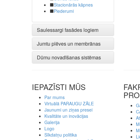
Stacionārās kāpnes
Piederumi
Saulessargi fasādes logiem
Jumtu plēves un membrānas
Dūmu novadīšanas sistēmas
IEPAZĪSTI MŪS
FAK
PRO
Par mums
Virtuālā PARAUGU ZĀLE
Ga
Jaunumi un ziņas presei
C
Kvalitāte un inovācijas
At
Galerija
Mo
Logo
M
Sīkdatņu politika
Li