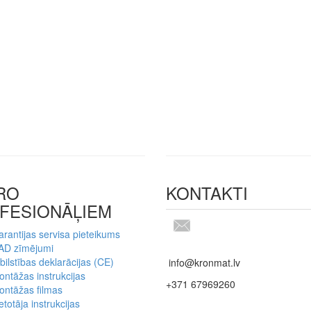
RO
KONTAKTI
FESIONĀĻIEM
rantijas servisa pieteikums
AD zīmējumi
bilstības deklarācijas (CE)
info@kronmat.lv
ntāžas instrukcijas
+371 67969260
ontāžas filmas
etotāja instrukcijas